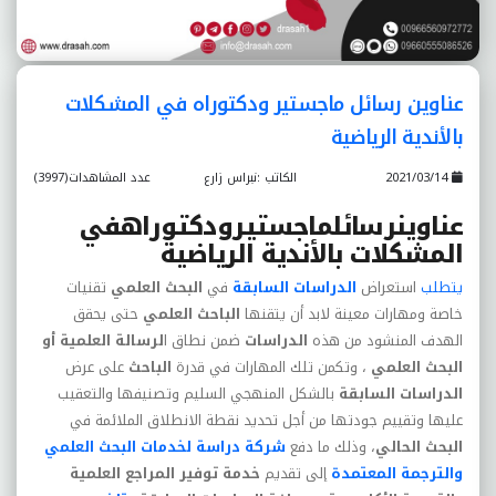
عناوين رسائل ماجستير ودكتوراه في المشكلات
بالأندية الرياضية
2021/03/14
الكاتب :نبراس زارع
عدد المشاهدات(3997)
عناوين
رسائل
ماجستير
ودكتوراه
في
المشكلات بالأندية الرياضية
يتطلب
استعراض
الدراسات
السابقة
في
البحث
العلمي
تقنيات
خاصة
ومهارات
معينة
لابد
أن
يتقنها
الباحث
العلمي
حتى
يحقق
الهدف
المنشود
من
هذه
الدراسات
ضمن
نطاق
ا
لرسالة
العلمية
أو
البحث
العلمي
،
وتكمن
تلك
المهارات
في
قدرة
الباحث
على
عرض
الدراسات
السابقة
بالشكل
المنهجي
السليم
وتصنيفها
والتعقيب
عليها
وتقييم
جودتها
من
أجل
تحديد
نقطة
الانطلاق
الملائمة
في
البحث
الحالي
،
وذلك
ما
دفع
شركة
دراسة
لخدمات
البحث
العلمي
والترجمة
المعتمدة
إلى
تقديم
خدمة
توفير
المراجع
العلمية