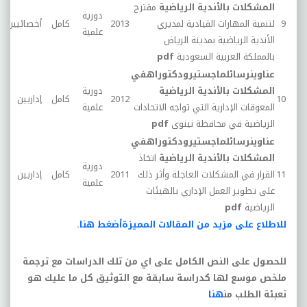
المشكلات بالأندية الرياضية
مقترح
دورية
9
لتنمية المهارات القيادية لمديري
2013
كامل
أخصائيين
29
علمية
الأندية الرياضية بمدينة الرياض
بالمملكة العربية السعودية
pdf
عناوين
رسائل
ماجستير
ودكتوراه
في
المشكلات بالأندية الرياضية
دورية
10
2012
كامل
إداريين
48
المعوقات الإدارية التي تواجه الاتحادات
علمية
الرياضية في محافظة نينوى
pdf
عناوين
رسائل
ماجستير
ودكتوراه
في
المشكلات بالأندية الرياضية
اتخاذ
دورية
11
القرار في المشكلات العاجلة وأثر ذلك
2011
كامل
إداريين
41
علمية
على تطوير العمل الإداري بالهيئات
الرياضية
pdf
للاطلاع على مزيد من المقالات المميزة
أضغط هنا
.
للحصول على النص الكامل على اي من تلك الدراسات مع ترجمة
ملخص موسع لها كدراسة سابقة مع التوثيق كل ما عليك هو
تعبئة الطلب من
هنا