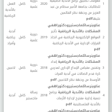
معوقات تطبيق برامج الأندية الصيفية
دورية
1
2020
كامل
العمل
33
للطالبات بجامعة الأمير سطام بن عبد
علمية
بالأندية
العزيز من وجهة نظر القائمين
الرياضية
عليها
pdf
عناوين
رسائل
ماجستير
ودكتوراه
في
المشكلات بالأندية الرياضية
تأثير
أندية
دورية
2
المواقع الإلكترونية الرياضية في اتخاذ
2019
كامل
رياضية
14
علمية
القرارات الإدارية في الأندية الرياضية
وأفراد
pdf
عناوين
رسائل
ماجستير
ودكتوراه
في
المشكلات بالأندية الرياضية
إعداد
دورية
3
وتقنين مقياس الإبداع الإداري لمدربي
2018
كامل
لاعبين
29
علمية
كرة قدم الصالات في أندية الفرات
الأوسط من وجهة نظر اللاعبين
pdf
عناوين
رسائل
ماجستير
ودكتوراه
في
المشكلات بالأندية الرياضية
برنامج
رسالة
4
2018
كامل
أندية
01
تنمية إدارية مقترح لإدارة الأزمات
ماجستير
بالأندية الفلسطينية
pdf
عناوين
رسائل
ماجستير
ودكتوراه
في