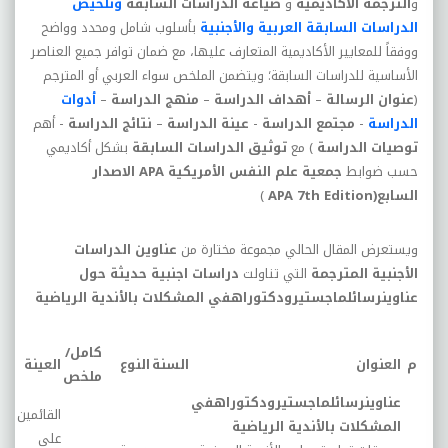
و
الترجمة
الأكاديمية
و
صياغة
الدراسات
السابقة
وتلخيص
الدراسات
السابقة
العربية
والأجنبية
بأسلوب
شامل
ومحدد
وواضح
ووفقاً
للمعايير
الأكاديمية
المتعارف
عليها،
مع
ضمان
توافر
جميع
العناصر
الأساسية
للدراسات
السابقة؛
ويتضمن
الملخص
سواء
العربي
أو
المترجم
(
عنوان
الرسالة
–
أهداف
الدراسة
–
منهج
الدراسة
–
أدوات
الدراسة
-
مجتمع
الدراسة
-
عينة
الدراسة
–
نتائج
الدراسة
-
أهم
توصيات
الدراسة
)
مع
توثيق
الدراسات
السابقة
بشكل
أكاديمي
حسب
ضوابط
جمعية
علم
النفس
الأمريكية
APA
الاصدار
السابع
(
APA 7th Edition
)
ويستعرض
المقال
الحالي
مجموعة
مختارة
من
عناوين
الدراسات
الأجنبية
المترجمة
التي
تناولت
دراسات
اجنبية
حديثة
حول
عناوين
رسائل
ماجستير
ودكتوراه
في
المشكلات بالأندية الرياضية
كامل/
ع
م
العنوان
السنة
النوع
العينة
ملخص
ال
عناوين
رسائل
ماجستير
ودكتوراه
في
القائمين
المشكلات بالأندية الرياضية
على