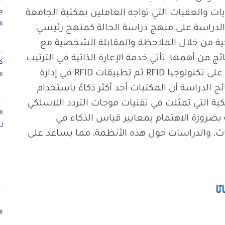
الوقوف على التحديات والعقبات التي تواجه العاملين بمكتبة الجامعة
ص
ا
بيق تكنولوجيا RFID ، اعتمدت الدراسة على منهج دراسة الحالة كمنهج رئيسي
ية من خلال الملاحظة والمقابلة الشخصية مع
ج من أهمها: تأتي خدمة الإعارة الذاتية في الترتيب
ك
الأول بنسبة 72.1% كنظام المكتبة الذكي المبني على تكنولوجيا RFID ثم تطبيقات RFID في إدارة
ا
لثاني بنسبة 63.3%، وتؤكد نتائج الدراسة أن المكتبات أحد أكثر ذكاءً باستخدام
يكية التي تمثلت في تقنيات موجات التردد اللاسلكي
ا
91%، وتوصي الدراسة بضرورة الاهتمام بمعايير قياس الذكاء في
ل
اث، والدراسات حول هذه الأنظمة، مما يساعد على
ف