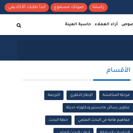
راسلنا
صوتك مسموع
ابدأ طلبك الأكاديمي
نصوص
أراء العملاء
حاسبة العينة
الأقسام
مرحلة المناقشة
الإطار النظري
الترجمة
عناوين رسائل ماجستير ودكتوراه حديثة
مفاهيم هامة في البحث العلمي
خطة البحث
الدراسات السابقة
أدوات البحث العلمي