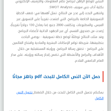
البيئي للوضع الراهن لبرنامج نظم المعلومات والأرشيف الإلكتروني
بكلية آداب بني سويف SWOT Analysis.
وانتهى البحث إلى عددٍ من النتائج، تمثل أهمها في: ضعف الخطةِ
التسويقيةِ الخاصة بالبرنامج، التي اعتمدت تقريباً على التسويق عبر
الفيس، والمطبوعات. وتكلفت 2000 جنيهٍ (ما يعادل 130 دولاراً تقريباً)،
رُصدت من صندوق القسم، أي عبر الجهود الذاتية لأعضاء البرنامج.
وقد مثلت النتائج توطئةً لوضع خطة تسويقية - يوصي الباحث
بتطبيقها، شريطة توافر الإمكانات البشرية والمادية واقتناع القائمين
على البرنامج - تحقق رسالة البرنامج، ورؤيته المستقبلية من خلال
الأهداف والبرامج والأنشطة التي تضمن إنجاز رسالته ورؤيته، على مدار
العام الجامعي القادم.
حمل الآن النص الكامل للبحث pdf جاهز مجانًا
يمكنكم تحميل النص الكامل للبحث من خلال الضغط
:
تحميل النص
الكامل