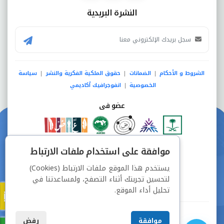
النشرة البريدية
الشروط و الأحكام
الضمانات
حقوق الملكية الفكرية والنشر
سياسة
|
|
|
الخصوصية
انفوجرافيك أكاديمي
|
عضو فى
دفع آمن من خلال
موافقة على استخدام ملفات الارتباط
يستخدم هذا الموقع ملفات الارتباط (Cookies)
لتحسين تجربتك أثناء التصفح، ولمساعدتنا في
تحليل أداء الموقع.
جميع الحقوق محفوظة © شركة دراسة
موافقة
رفض