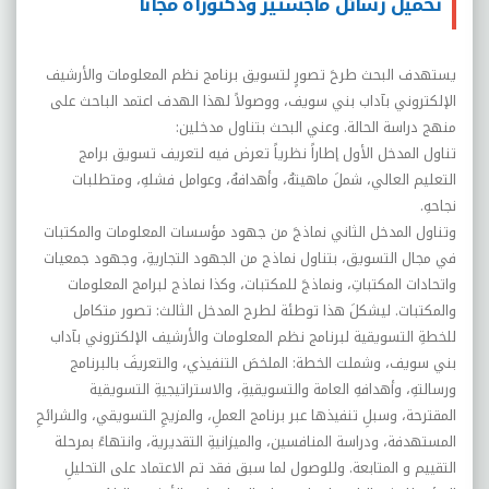
تحميل رسائل ماجستير ودكتوراه مجاناً
يستهدف البحث طرحَ تصورٍ لتسويق برنامج نظم المعلومات والأرشيف
الإلكتروني بآداب بني سويف، ووصولاً لهذا الهدف اعتمد الباحث على
منهج دراسة الحالة. وعني البحث بتناول مدخلين:
تناول المدخل الأول إطاراً نظرياً تعرض فيه لتعريف تسويق برامج
التعليم العالي، شملَ ماهيتهُ، وأهدافهُ، وعوامل فشلهِ، ومتطلبات
نجاحهِ.
وتناول المدخل الثاني نماذجَ من جهود مؤسسات المعلومات والمكتبات
في مجال التسويق، بتناول نماذج من الجهود التجاريةِ، وجهود جمعيات
واتحادات المكتباتِ، ونماذجَ للمكتبات، وكذا نماذج لبرامج المعلومات
والمكتبات. ليشكلَ هذا توطئة لطرح المدخل الثالث: تصور متكامل
للخطةِ التسويقية لبرنامج نظم المعلومات والأرشيف الإلكتروني بآداب
بني سويف، وشملت الخطة: الملخصَ التنفيذي، والتعريفَ بالبرنامج
ورسالتهِ، وأهدافهِ العامة والتسويقيةِ، والاستراتيجيةِ التسويقية
المقترحة، وسبلِ تنفيذها عبر برنامج العملِ، والمزيجِ التسويقي، والشرائحِ
المستهدفة، ودراسة المنافسين، والميزانيةِ التقديرية، وانتهاءً بمرحلة
التقييم و المتابعة. وللوصول لما سبق فقد تم الاعتماد على التحليلِ