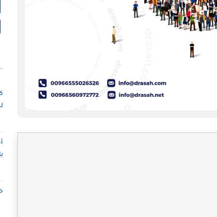
ك
ل
أ
ب
خ