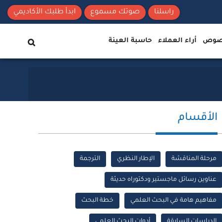
راسلنا
صوتك مسموع
ابدأ طلبك الأكاديمي
نصوص
أراء العملاء
حاسبة العينة
الأقسام
مرحلة المناقشة
الإطار النظري
الترجمة
عناوين رسائل ماجستير ودكتوراه حديثة
مفاهيم هامة في البحث العلمي
خطة البحث
الدراسات السابقة
أدوات البحث العلمي