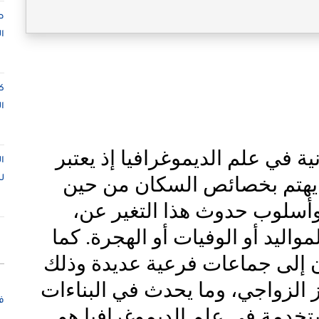
ص
ا
ك
ا
ة في علم الديموغرافيا إذ
يعتبر
ا
م يهتم بخصائص السكان من حين
ل
 وأسلوب حدوث هذا التغير عن،
اليد أو الوفيات أو الهجرة. كما
ن إلى جماعات فرعية عديدة وذلك
الزواجي، وما يحدث في البناءات
ف
تخدمة في علم الديموغرافيا هو