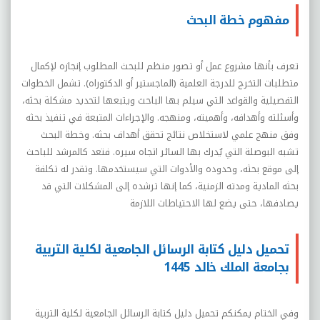
مفهوم خطة البحث
تعرف بأنها مشروع عمل أو تصور منظم للبحث المطلوب إنجازه لإكمال
متطلبات التخرج للدرجة العلمية (الماجستير أو الدكتوراه). تشمل الخطوات
التفصيلية والقواعد التي سیلم بها الباحث ويتبعها لتحديد مشكلة بحثه،
وأسئلته وأهدافه، وأهميته، ومنهجه. والإجراءات المتبعة في تنفيذ بحثه
وفق منهج علمي لاستخلاص نتائج تحقق أهداف بحثه. وخطة البحث
تشبه البوصلة التي يُدرك بها السائر اتجاه سيره. فتعد كالمرشد للباحث
إلى موقع بحثه، وحدوده والأدوات التي سيستخدمها. وتقدر له تكلفة
بحثه المادية ومدته الزمنية، كما إنها ترشده إلى المشكلات التي قد
يصادفها، حتى يضع لها الاحتياطات اللازمة
تحميل دليل كتابة الرسائل الجامعية لكلية التربية
بجامعة الملك خالد 1445
وفي الختام يمكنكم تحميل دليل كتابة الرسائل الجامعية لكلية التربية