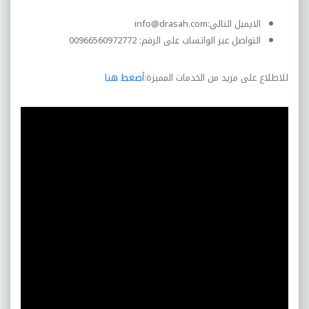
الايميل التالي:
info@drasah.com
التواصل عبر الواتساب على الرقم: 00966560972772
للاطلاع على مزيد من الخدمات المميزة:
أضغط هنا