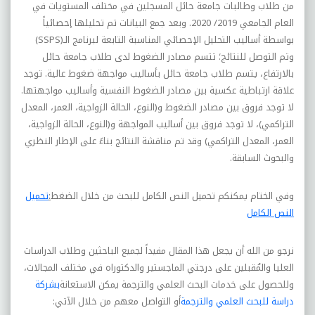
من طلاب وطالبات جامعة حائل المسجلين في مختلف المستويات في
العام الجامعي 2019/ 2020. وبعد جمع البيانات تم تحليلها إحصائياً
بواسطة أساليب التحليل الإحصائي المناسبة التابعة لبرنامج الـ
(SSPS)
وتم التوصل للنتائج؛ تتسم مصادر الضغوط لدى طلاب جامعة حائل
بالارتفاع، يتسم طلاب جامعة حائل بأساليب مواجهة ضغوط عالية. توجد
علاقة ارتباطية عكسية بين مصادر الضغوط النفسية وأساليب مواجهتها.
لا توجد فروق بين مصادر الضغوط و(النوع، الحالة الزواجية، العمر، المعدل
التراكمي)، لا توجد فروق بين أساليب المواجهة و(النوع، الحالة الزواجية،
العمر، المعدل التراكمي) وقد تم مناقشة النتائج بناءً على الإطار النظري
والبحوث السابقة
.
وفي الختام يمكنكم تحميل النص الكامل للبحث من خلال الضغط
:
تحميل
النص الكامل
نرجو من الله أن يجعل هذا المقال مفيداً لجميع الباحثين وطلاب الدراسات
العليا والمُقبلين على درجتي الماجستير والدكتوراه في مختلف المجالات،
وللحصول على خدمات البحث العلمي والترجمة يمكن الاستعانة
بشركة
دراسة للبحث العلمي والترجمة
أو التواصل معهم من خلال الآتي: