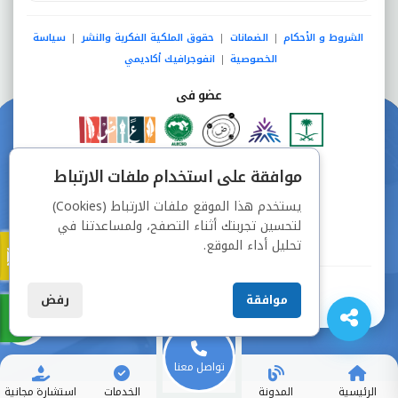
الشروط و الأحكام
الضمانات
حقوق الملكية الفكرية والنشر
سياسة
|
|
|
الخصوصية
انفوجرافيك أكاديمي
|
عضو فى
دفع آمن من خلال
موافقة على استخدام ملفات الارتباط
يستخدم هذا الموقع ملفات الارتباط (Cookies)
لتحسين تجربتك أثناء التصفح، ولمساعدتنا في
تحليل أداء الموقع.
جميع الحقوق محفوظة © شركة دراسة
موافقة
رفض
تواصل معنا
الرئيسية
المدونة
الخدمات
استشارة مجانية