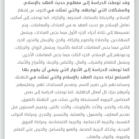
وقد توصلت الدراسة إلى مفهوم حديث العهد بالإسلام،
والمشكلات التي تواجهه، والتي تمثلت في
:
الخوف من إشهار
الإسلام، والارتباط بالجماعات المنحرفة، والإكراه، كما توصلت إلى أساليب
تعامل الإسلام مع حديث العهد به في العبادات والمعاملات، وتم
تقسيمها إلى ثلاثة أجزاء: الجزء الأول فيما يخص العبادات، ويشمل
الشهادتين، والصلاة والصوم والزكاة، والحج، والإيمان والنذور، الجزء
الثاني فيما يخص المعاملات الخاصة بالأسرة: ويشمل الزواج، والزيارات،
ودعوتهم إلى الإسلام، الجزء الثالث فيما يخص المعاملات الأخرى:
ويشمل الطعام والشراب، والمال، واللباس والزينة، والأفراح والأعياد
.
كما توصلت الدراسة إلى الأدوار التي ينبغي أن يقوم بها
المجتمع تجاه حديث العهد بالإسلام والتي تمثلت في
:
التهنئة،
ومساعدتهم على تغيير الاسم، وتقديم المساعدات لهم، وتعليمهم،
وأمرهم بترك كل أفعال الجاهلية، كما توصلت الدراسة إلى بعض
المضامين التربوية المستنبطة والتي تمثلت في: التهنئة بالتفوق،
والدعاء، والصبر، والأخذ بالأولويات، والأخذ باللين، وتقييم المستوى قبل
تقديم المعارف، والشمول، والعملية، والتيسير، والتدرج، ومراعاة الجوانب
النفسية، والتربية الاجتماعية، والتربية الاقتصادية، ومراعاة الفروق
الفردية، وكذلك التربية الصحية، والعفو والتسامح، والحرص على التعلم،
والمرونة، والثواب والعقاب
.