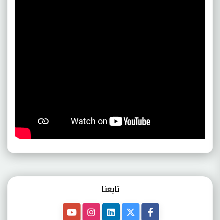
تابعنـا