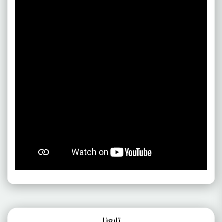
تابعنـا