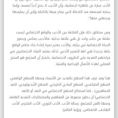
الأدب عبارة عن ظاهرة اجتماعية، وأن الأديب لا ينتج أدباً لنفسه، وإنما
ينتجه لمجتمعه منذ اللحظة التي يفكر فيها بالكتابة وإلى أن يمارسها
وينتهي منها".
ومن منطلق ذلك فإن العلاقة بين الأديب والواقع الاجتماعي ليست
علاقة من جانب واحد بل هي علاقة جدلية، فالأديب يعكس ويصور
الحياة الاجتماعية في بيئته، والأدب يعتبر ثمرة إعادة بناء عناصر الواقع
بلغة جديدة هي لغة التعبير الأدبي. لذلك يعتمد النقاد الاجتماعيين في
قراءتهم النقدية على الظروف الاجتماعية، باعتبار أن المجتمع هو المنتج
الفعلي لهذه الأعمال الإبداعية والفنية.
هذا وقد عرف هذا المنهج بالعديد من الأسماء ومنها (المنهج الواقعي،
المنهج الماركسي، المنهج المادي التاريخي، المنهج الأيديولوجي، النقد
الجماهيري) ، كما استطاع المنهج الاجتماعي في النقد أو (النقد
الاجتماعي) أن يطور مجموعة من المفاهيم والمصطلحات النقدية الهامة،
ومنها (الفن للمجتمع، رسالة الأدب، الأدب الثوري، الأدب الملتزم، الأدب
الهادف، الانعكاس، ورؤية العالم).