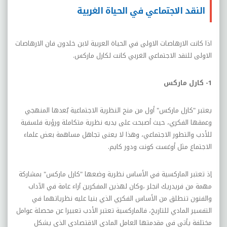
النقد الاجتماعي في الحياة الغربية
اذا كانت الارهاصات الاولى في الحياة العربية لابن خلدون فان الارهاصات
الاولى للنقد الاجتماعي الغربي كانت لكارل ماركس.
1- كارل ماركس
يعتبر "كارل ماركس" أول من منح النظرية الاجتماعية بُعدها المنهجي
وعمقها الفكري، حيث أصبحت على يديه نظرية متكاملة ورؤية فلسفية
للأدب والتطور الاجتماعي، وهذا لا يعنى تجاهل مساهمة بعض علماء
الاجتماع مثل أوغست كونت ودور كايم.
إذ تعتبر الماركسية في الأساس نظرية وضعها "كارل ماركس" بمشاركة
مهمة من فريدريك انجلر ،وكان لهذين المفكرين آراء عامة في الآداب
والفنون تنطلق من الأساس الفكري الذي بنيا عليه نظرياتهما في
التفسير المادي للتاريخ، فالماركسية تعتبر الأدب تعبيرا عن محصلة عوامل
مختلفة يأتي في مقدمتها العامل المادي الاقتصادي الذي يشكل