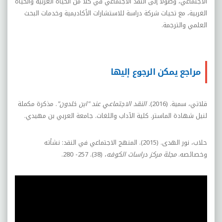
الاجتماعي، وصولاً إلى النقد الاجتماعي في كلاً من الحياة العربية والحياة
الغربية، مع تحيات شركة دراسة للاستشارات الأكاديمية وخدمات البحث
العلمي والترجمة.
مراجع يمكن الرجوع إليها
قلاتي، سمية. (2016).
النقد الاجتماعي عند "ابن خلدون"
. مذكرة مكملة
لنيل شهادة الماستر. كلية الآداب واللغات. جامعة العربي بن مهيدي.
حلاب، نور الهدى. (2015). المنهج الاجتماعي في النقد: نشأته
وخصائصه.
مجلة مركز دراسات الكوفه
، (38). 257- 280.