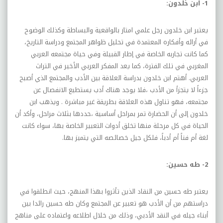
1- ابن خلدون:
يعتبر ابن خلدون رجل علمي امتاز بالواقعية والبساطة وكذلك الوضوح
في أرائه وأفكاره المعتمدة في تحليل ظواهر المجتمع ودراسة التاريخ،
كما كانت تجاربه الخاصة في إطار القبيلة وفي حياة مجتمعه العربي
المغربي في تلك الفترة، كما يعد المفكر العربي الأخير في التراث
العربي. أهتم ابن خلدون بدراسة العلاقة بين الأدب والمجتمع الذي أصبح
جزءاً لا يتجزأ من الأدب ،فلا يوجد هناك أدب يستطيع الانفصال عن
مجتمعه، فهو تناول هذه العلاقة بطريقة غير مباشرة . ويذهب ابن
خلدون إلى أن الحضارة تمر بمراحل أساسية ،حددها بثلاث مراحل، وأكد أن
الحياة في كل مرحلة منها تخلق أدوات التعبير الخاصة بها، سواء كانت
لغة أم فناً أم أدباً، فلكل جيل خصائصه التي يتميز بها.
2- طه حسين:
يعتبر طه حسين من النقاد الذين تأثروا بهذا المنهج، حيث انطلقوا في
دراستهم من أن الأدب هو تعبير عن المجتمع وكان طه حسين رائدا بين
أبناء جيله في النقد الأدبي، وذلك من خلال اطلاعه واعتماده على مناهج