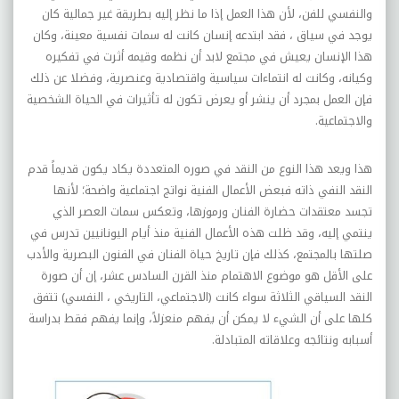
والنفسي للفن، لأن هذا العمل إذا ما نظر إليه بطريقة غير جمالية كان
يوجد في سياق ، فقد ابتدعه إنسان كانت له سمات نفسية معينة، وكان
هذا الإنسان يعيش في مجتمع لابد أن نظمه وقيمه أثرت في تفكيره
وكيانه، وكانت له انتماءات سياسية واقتصادية وعنصرية، وفضلا عن ذلك
فإن العمل بمجرد أن ينشر أو يعرض تكون له تأثيرات في الحياة الشخصية
والاجتماعية.
هذا ويعد هذا النوع من النقد في صوره المتعددة يكاد يكون قديماً قدم
النقد النفي ذاته فبعض الأعمال الفنية نواتج اجتماعية واضحة؛ لأنها
تجسد معتقدات حضارة الفنان ورموزها، وتعكس سمات العصر الذي
ينتمي إليه، وقد ظلت هذه الأعمال الفنية منذ أيام اليونانيين تدرس في
صلتها بالمجتمع، كذلك فإن تاريخ حياة الفنان في الفنون البصرية والأدب
على الأقل هو موضوع الاهتمام منذ القرن السادس عشر، إن أن صورة
النقد السياقي الثلاثة سواء كانت (الاجتماعي، التاريخي ، النفسي) تتفق
كلها على أن الشيء لا يمكن أن يفهم منعزلاً، وإنما يفهم فقط بدراسة
أسبابه ونتائجه وعلاقاته المتبادلة.