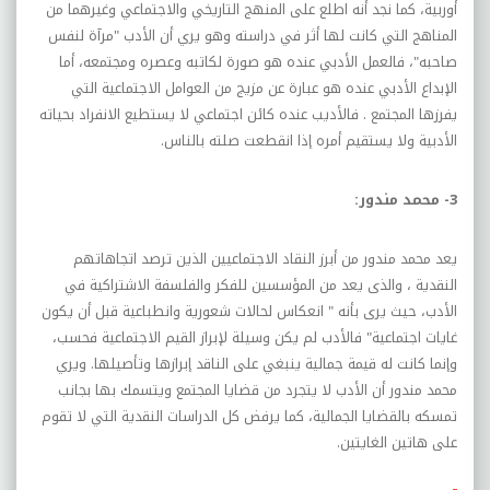
أوربية، كما نجد أنه اطلع على المنهج التاريخي والاجتماعي وغيرهما من
المناهج التي كانت لها أثر في دراسته وهو يري أن الأدب "مرآة لنفس
صاحبه"، فالعمل الأدبي عنده هو صورة لكاتبه وعصره ومجتمعه، أما
الإبداع الأدبي عنده هو عبارة عن مزيج من العوامل الاجتماعية التي
يفرزها المجتمع . فالأديب عنده كائن اجتماعي لا يستطيع الانفراد بحياته
الأدبية ولا يستقيم أمره إذا انقطعت صلته بالناس.
3- محمد مندور:
يعد محمد مندور من أبرز النقاد الاجتماعيين الذين ترصد اتجاهاتهم
النقدية ، والذى يعد من المؤسسين للفكر والفلسفة الاشتراكية في
الأدب، حيث يرى بأنه " انعكاس لحالات شعورية وانطباعية قبل أن يكون
غايات اجتماعية" فالأدب لم يكن وسيلة لإبراز القيم الاجتماعية فحسب،
وإنما كانت له قيمة جمالية ينبغي على الناقد إبرازها وتأصيلها. ويري
محمد مندور أن الأدب لا يتجرد من قضايا المجتمع ويتسمك بها بجانب
تمسكه بالقضايا الجمالية، كما يرفض كل الدراسات النقدية التي لا تقوم
على هاتين الغايتين.