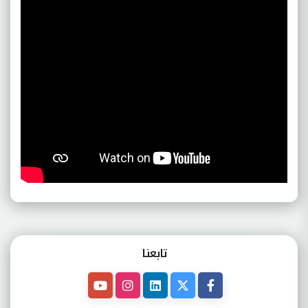
تابعنـا