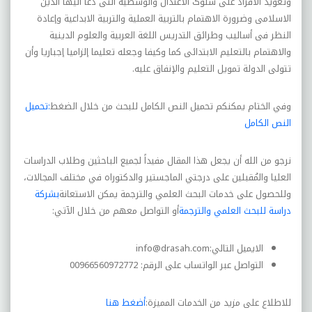
وتعويد الأفراد على سلوک الاعتدال والوسطية التى دعا اليها الدين
الاسلامى وضرورة الاهتمام بالتربية العملية والتربية الابداعية وإعادة
النظر فى أساليب وطرائق التدريس اللغة العربية والعلوم الدينية
والاهتمام بالتعليم الابتدائى کما وکيفا وجعله تعليما إلزاميا إجباريا وأن
تتولى الدولة تمويل التعليم والإنفاق عليه
.
وفي الختام يمكنكم تحميل النص الكامل للبحث من خلال الضغط
:تحميل
النص الكامل
نرجو من الله أن يجعل هذا المقال مفيداً لجميع الباحثين وطلاب الدراسات
العليا والمُقبلين على درجتي الماجستير والدكتوراه في مختلف المجالات،
وللحصول على خدمات البحث العلمي والترجمة يمكن الاستعانة
بشركة
دراسة للبحث العلمي والترجمة
أو التواصل معهم من خلال الآتي:
الايميل التالي:
info@drasah.com
التواصل عبر الواتساب على الرقم: 00966560972772
للاطلاع على مزيد من الخدمات المميزة:
أضغط هنا