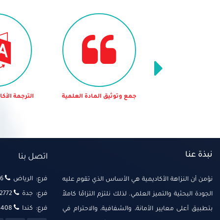
 وتوثيق المادة العلمية
الترجمة الأكاديمية المعتمدة
تصميم و
نبذة عنا
اتصل بنا
فرع: الرياض
‬‬
نؤمن أن النزاهة الأكاديمية هي الأساس الذي تقوم عليه
فرع: جدة
2772
الجودة البحثية والتميز العلمي. لذلك نلتزم التزامًا كاملاً
فرع: كندا
14408
بتطبيق أعلى معايير الأمانة، والشفافية، والاحترام في