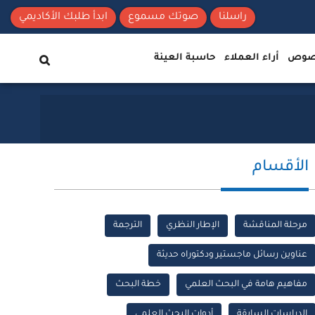
راسلنا
صوتك مسموع
ابدأ طلبك الأكاديمي
نصوص
أراء العملاء
حاسبة العينة
الأقسام
مرحلة المناقشة
الإطار النظري
الترجمة
عناوين رسائل ماجستير ودكتوراه حديثة
مفاهيم هامة في البحث العلمي
خطة البحث
الدراسات السابقة
أدوات البحث العلمي