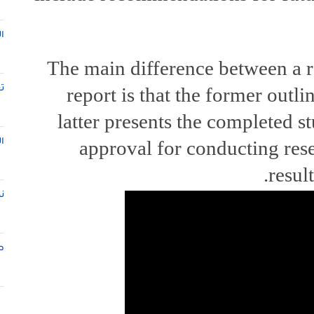
ا
The main difference between a r
report is that the former outl
ت
latter presents the completed s
approval for conducting rese
ا
resul
ن
ط