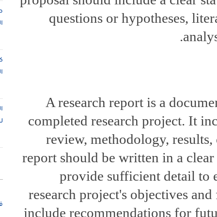
ص
questions or hypotheses, lite
ا
analy
ك
ا
A research report is a documen
ا
completed research project. It inc
ل
review, methodology, results,
report should be written in a cle
provide sufficient detail to
research project's objectives and
ف
include recommendations for futur