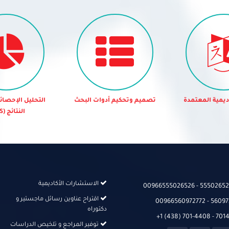
تحكيم أدوات البحث
التحليل الإحصائي ومناقشة
التدقيق ال
النتائج (SPSS)
الاستشارات الأكاديمية
00966555026526‬‬ - 555026526
اقتراح عناوين رسائل ماجستير و
00966560972772 - 56097
دكتوراه
+1 (438) 701-4408 - 70
توفير المراجع و تلخيص الدراسات