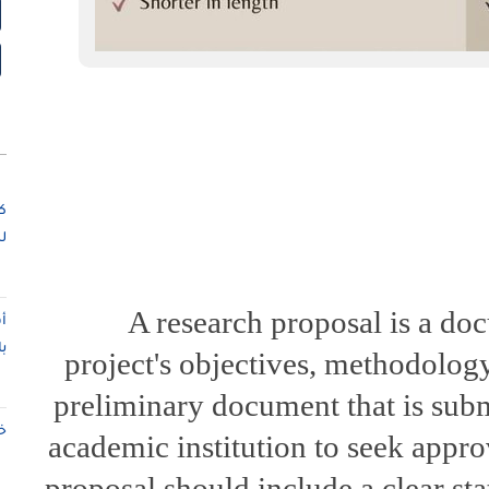
ك
ل
A research proposal is a doc
أ
ب
project's objectives, methodology
preliminary document that is subm
خ
academic institution to seek appro
proposal should include a clear st