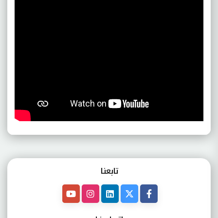
تابعنـا