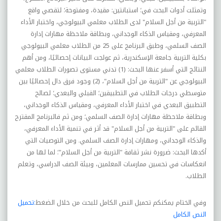
وتمثلت أدوات البحث في؛ استبانتين: مقيدة، ومفتوحة؛ لتقصي واقع
"التربية من أجل السلام" لدى الطلاب معلمي البيولوجي، واختبار الأداء
المعرفي، ومقياس الذکاء الوجداني، وبطاقة ملاحظة مهارات إدارة
الصف السلمي، وطبق البرنامج على 25 من الطلاب معلمي البيولوجي
بکلية التربية جامعة الإسکندرية، ثم عولجت البيانات إحصائيًا، ومن أهم
النتائج التي أسفر عنها البحث: (1) تدني مستوى تصورات الطلاب معلمي
البيولوجي عن "التربية من أجل السلام"، (2) وجود فرق دال إحصائيًا بين
متوسطي درجات الطلاب في التطبيقين؛ القبلي والبعدي؛ لصالح
التطبيق البعدي في اختبار الأداء المعرفي، ومقياس الذکاء الوجداني،
وبطاقة ملاحظة مهارات إدارة الصف السلمي؛ ومن ثم فالبرنامج المقترح
القائم على "التربية من أجل السلام" قد أثر في تنمية الأداء المعرفي،
والذکاء الوجداني، ومهارات إدارة الصف السلمي. ومن التوصيات التي
أکدها البحث: ضرورة نشر ثقافة "التربية من أجل السلام"؛ لما لها من
انعکاسات في تحسين ممارسات المعلمين، وبيئة الصف الدراسي، وتعلم
الطلاب
.
وفي الختام يمكنكم تحميل النص الكامل للبحث من خلال الضغط
:تحميل
النص الكامل