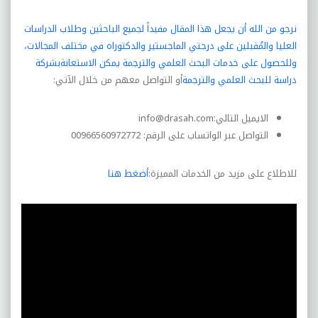
نرجو من الله أن يجعل هذا المقال مفيداً لجميع الباحثين وطلاب الدراسات
العليا والمُقبلين على درجتي الماجستير والدكتوراه في مختلف المجالات،
وللحصول على خدمات البحث العلمي والترجمة يمكن الاستعانة
بشركة
دراسة للبحث العلمي والترجمة
أو التواصل معهم من خلال الآتي:
الايميل التالي:
info@drasah.com
التواصل عبر الواتساب على الرقم: 00966560972772
للاطلاع على مزيد من الخدمات المميزة:
أضغط هنا