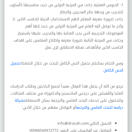
1-
الدروس العملية جاءت في المرتبة الاولى من حيث مناسبتها کأسلوب
للتدريب من وجهة نظر المديرين والنظار
جاءت ضرورة معرفة المعلم لاهم الاستخدامات الحيثة للحاسب الالى
2-
وآخر ما توصل اليه العلم في المرتبة الاولى من حيث إنها أهم
الموضوعات التدريبية التى يجب العناية بها والتدريب عليها باستمرار
وجاءت في المرتبة الثانية ضرورة معرفة واطلاع المعلمين على اهداف
الحاسب الالى فالأهداف نقطة الانطلاق لإى عمل
وفي الختام يمكنكم تحميل النص الكامل للبحث من خلال الضغط
:تحميل
النص الكامل
نرجو من الله أن يجعل هذا المقال مفيداً لجميع الباحثين وطلاب الدراسات
العليا والمُقبلين على درجتي الماجستير والدكتوراه في مختلف المجالات،
وللحصول على خدمات البحث العلمي والترجمة يمكن الاستعانة
بشركة
دراسة للبحث العلمي والترجمة
أو التواصل معهم من خلال الآتي:
الايميل التالي:
info@drasah.com
التواصل عبر الواتساب على الرقم: 00966560972772