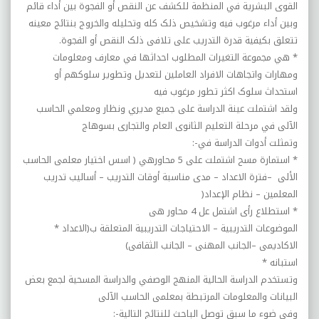
القوى البشرية في المنظمة للکشف عن النقص أو الفجوة بين أداء قائم
وبين أداء مرغوب فيه وتشخيص ذلک کله وتحليله والخروج بنتائج معينه
تتعلق بکيفية قدرة التدريب على تلافى ذلک النقص أو الفجوة
.
*
هي مجموعة التغيرات المطلوب احداثها في معارف ومعلومات
ومهارات واتجاهات الافراد العاملين لتعديل وتطوير سلوکهم أو
استحداث سلوک اکثر تطور مرغوب فيه
ولقد اشتملت عينة الدراسة على جميع مديري ونظار ومعلمي الحاسب
الآلى في مرحلة التعليم الثانوى العام والتجارى بسوهاج
وتمثلت أدوات الدراسة في
:-
*
استمارة مسح اشتملت على 5 محاورهي ( اسس اختيار معلمى الحاسب
الألى
–
فترة الاعداد – مدى مناسبة أوقات التدريب – أساليب تدريب
المعلمين – نظام الإعداد
)
*
استطلاع رأى اشتمل عل 4 محاور هى
الموضوعات التدريبية – الاحتياجات التدريبية المتعلقة ب(الاعداد
*
الاکاديمى –الجانب المهنى – الجانب الثقافى)
استبانه
*
وتستخدم الدراسة الحالية المنهج الوصفي والدراسة المسحية لجمع بعض
البيانات والمعلومات المرتبطة بمعلمى الحاسب الآلى
وفي ضوء ما سبق توصل الباحث للنتائج التالية
:-