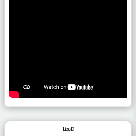
تابعنـا