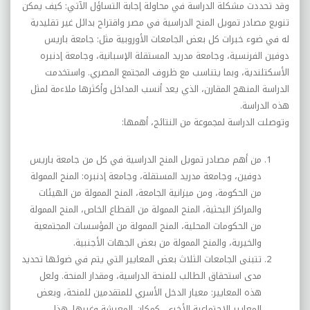
وقد تحددت مشکلة الدراسة في محاولة إجابة التساؤل الآتي: کيف يمکن
تنويع مصادر تمويل المنح الدراسية في مصر واقتراح بدائل غير تقليدية
له في ضوء خبرات کل بعض الجامعات الأوروبية مثل: جامعة باريس
دوفين الفرنسية، وجامعة مدريد المستقلة الإسبانية، وجامعة إدنبره
الأسکتلندية، وبما يتناسب مع ظروف المجتمع المصري. واستخدمت
الدراسة المنهج المقارن، الذي يعد أنسب المداخل وأکثرها ملاءمة لمثل
هذه الدراسة
.
وتوصلت الدراسة لمجموعة من النتائج، أهمها
:
من أهم مصادر تمويل المنح الدراسية في کل من جامعة باريس
دوفين، وجامعة مدريد المستقلة، وجامعة إدنبره: المنح الممولة
من الحکومة، ومن ميزانية الجامعة، المنح الممولة من الهيئات
والمراکز البحثية، المنح الممولة من القطاع الخاص، المنح الممولة
من الحکومات المحلية، المنح الممولة من المؤسسات المجتمعية
والخيرية، والمنح الممولة من بعض الجهات الأجنبية
.
تتبنى الجامعات الثلاث بعض المعايير التي يتم في ضوئها تحديد
مدى استحقاق الطالب للمنحة الدراسية، ومقدار المنحة. ولعل
هذه المعايير: معيار الدخل الأسري للمتقدمين للمنحة، وبعض
المعايير الاجتماعية الأخرى، کمکان المعيشة وغيرها. هذا