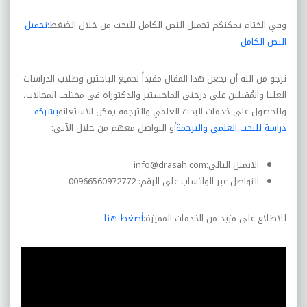
وفي الختام يمكنكم تحميل النص الكامل للبحث من خلال الضغط
:
تحميل
النص الكامل
نرجو من الله أن يجعل هذا المقال مفيداً لجميع الباحثين وطلاب الدراسات
العليا والمُقبلين على درجتي الماجستير والدكتوراه في مختلف المجالات،
وللحصول على خدمات البحث العلمي والترجمة يمكن الاستعانة
بشركة
دراسة للبحث العلمي والترجمة
أو التواصل معهم من خلال الآتي:
الايميل التالي:
info@drasah.com
التواصل عبر الواتساب على الرقم: 00966560972772
للاطلاع على مزيد من الخدمات المميزة:
أضغط هنا