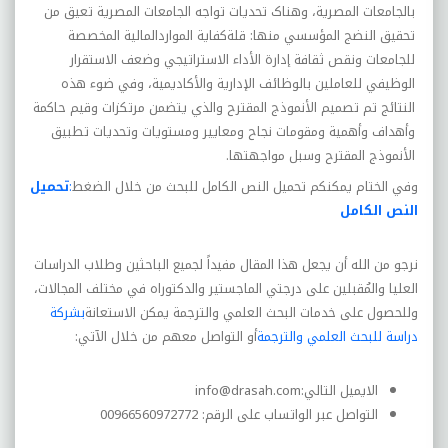
بالجامعات المصرية، وهناک تحديات تواجه الجامعات المصرية تعيق من
تحقيق النضج المؤسسي منها: قلةکفاية المواردالمالية المخصصة
للجامعات ونقص ثقافة إدارة الأداء الاستراتيجي وضعف الاستقرار
الوظيفي للعاملين بالوظائف الإدارية والأکاديمية، وفي ضوء هذه
النتائج تم تصميم الأنموذج المقترح والذي يتضمن مرتکزات وقيم حاکمة
وأهداف وأهمية ومقومات نجاح ومعايير ومستويات وتحديات تطبيق
الأنموذج المقترح وسبل مواجهتها.
وفي الختام يمكنكم تحميل النص الكامل للبحث من خلال الضغط
:
تحميل
النص الكامل
نرجو من الله أن يجعل هذا المقال مفيداً لجميع الباحثين وطلاب الدراسات
العليا والمُقبلين على درجتي الماجستير والدكتوراه في مختلف المجالات،
وللحصول على خدمات البحث العلمي والترجمة يمكن الاستعانة
بشركة
دراسة للبحث العلمي والترجمة
أو التواصل معهم من خلال الآتي:
الايميل التالي:
info@drasah.com
التواصل عبر الواتساب على الرقم: 00966560972772