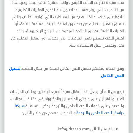
شبه مقيدة تناولت الجانب الکيفي، ولقد أظهرت نتائج البحث وجود عددًا
من التحديات التي يواجهها المحاضرون عند تقديم المقررات التعليمية؛
علاوة على ذلک، هناک العديد من المشکلات التي تواجه الطلاب والتي
تتعلق بتفعيل التعليم عن بعد دون امتلاک البينة المعرفية اللازمة، أو
الخبرات الکافية لتحقيق الفائدة المرجوة من البرامج الإلکترونية، ولقد
اختتم البحث بتقديم بعض التوصيات التي تهدف إلى تفعيل التعليم عن
بعد، وتحسين سبل الاستفادة منه
.
وفي الختام يمكنكم تحميل النص الكامل للبحث من خلال الضغط
:
تحميل
النص الكامل
نرجو من الله أن يجعل هذا المقال مفيداً لجميع الباحثين وطلاب الدراسات
العليا والمُقبلين على درجتي الماجستير والدكتوراه في مختلف المجالات،
وللحصول على خدمات البحث العلمي والترجمة يمكن الاستعانة
بشركة
دراسة للبحث العلمي والترجمة
أو التواصل معهم من خلال الآتي:
الايميل التالي:
info@drasah.com