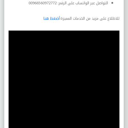
التواصل عبر الواتساب على الرقم: 00966560972772
للاطلاع على مزيد من الخدمات المميزة:
أضغط هنا