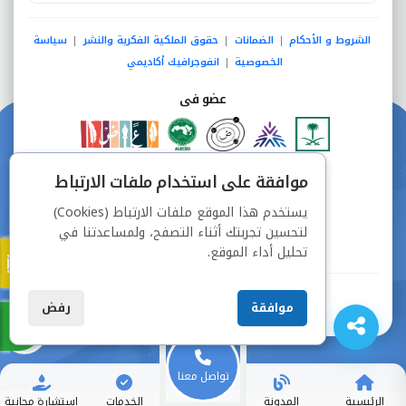
الشروط و الأحكام
الضمانات
حقوق الملكية الفكرية والنشر
سياسة
|
|
|
الخصوصية
انفوجرافيك أكاديمي
|
عضو فى
دفع آمن من خلال
موافقة على استخدام ملفات الارتباط
يستخدم هذا الموقع ملفات الارتباط (Cookies)
لتحسين تجربتك أثناء التصفح، ولمساعدتنا في
تحليل أداء الموقع.
جميع الحقوق محفوظة © شركة دراسة
موافقة
رفض
تواصل معنا
الرئيسية
المدونة
الخدمات
استشارة مجانية