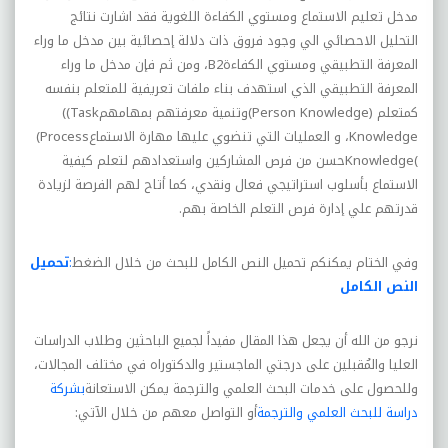
مدخل تعليم الاستماع ومستوي الکفاءة اللغوية فقد اشارت نتائج
التحليل الاحصائي الي وجود فروق ذات دلالة إحصائية بين مدخل ما وراء
المعرفة التطبيقي ومستوي الکفاءة
B2
، ومن ثم فإن مدخل ما وراء
المعرفة التطبيقي الذي استهدف بناء ملفات تعريفية للمتعلم بنفسه
کمتعلم
(Person Knowledge)
وتنمية معرفتهم بمهامهم
((Task
Knowledge
، و العمليات التي تنضوي عليها مهارة الاستماع
(Process
Knowledge(
حسن من فرص المشارکين واستعدادهم لتعلم کيفية
الاستماع بأسلوب استراتيجي فعال ونقدي، کما أتاح لهم الفرصة لزيادة
قدرتهم علي إدارة فرص التعلم الخاصة بهم
.
وفي الختام يمكنكم تحميل النص الكامل للبحث من خلال الضغط
:
تحميل
النص الكامل
نرجو من الله أن يجعل هذا المقال مفيداً لجميع الباحثين وطلاب الدراسات
العليا والمُقبلين على درجتي الماجستير والدكتوراه في مختلف المجالات،
وللحصول على خدمات البحث العلمي والترجمة يمكن الاستعانة
بشركة
دراسة للبحث العلمي والترجمة
أو التواصل معهم من خلال الآتي: