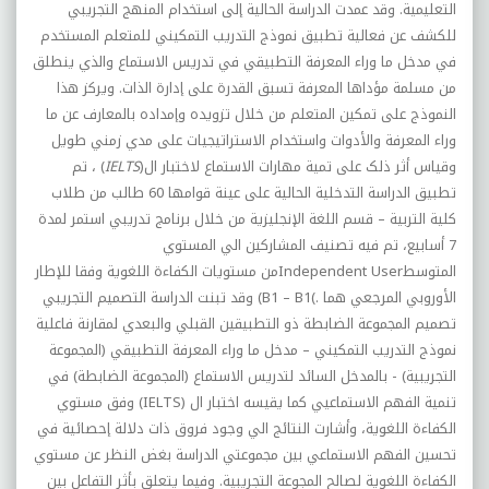
التعليمية. وقد عمدت الدراسة الحالية إلى استخدام المنهج التجريبي
للکشف عن فعالية تطبيق نموذج التدريب التمکيني للمتعلم المستخدم
في مدخل ما وراء المعرفة التطبيقي في تدريس الاستماع والذي ينطلق
من مسلمة مؤداها المعرفة تسبق القدرة على إدارة الذات. ويرکز هذا
النموذج على تمکين المتعلم من خلال تزويده وإمداده بالمعارف عن ما
وراء المعرفة والأدوات واستخدام الاستراتيجيات على مدي زمني طويل
وقياس أثر ذلک على تمية مهارات الاستماع لاختبار ال
)
IELTS
(
، تم
تطبيق الدراسة التدخلية الحالية على عينة قوامها 60 طالب من طلاب
کلية التربية – قسم اللغة الإنجليزية من خلال برنامج تدريبي استمر لمدة
7 أسابيع، تم فيه تصنيف المشارکين الي المستوي
المتوسط
Independent User
من مستويات الکفاءة اللغوية وفقا للإطار
الأوروبي المرجعي هما
(B1 – B1(.
وقد تبنت الدراسة التصميم التجريبي
تصميم المجموعة الضابطة ذو التطبيقين القبلي والبعدي لمقارنة فاعلية
نموذج التدريب التمکيني – مدخل ما وراء المعرفة التطبيقي (المجموعة
التجريبية) - بالمدخل السائد لتدريس الاستماع (المجموعة الضابطة) في
تنمية الفهم الاستماعيي کما يقيسه اختبار ال
(IELTS)
وفق مستوي
الکفاءة اللغوية، وأشارت النتائج الي وجود فروق ذات دلالة إحصائية في
تحسين الفهم الاستماعي بين مجموعتي الدراسة بغض النظر عن مستوي
الکفاءة اللغوية لصالح المجوعة التجريبية. وفيما يتعلق بأثر التفاعل بين