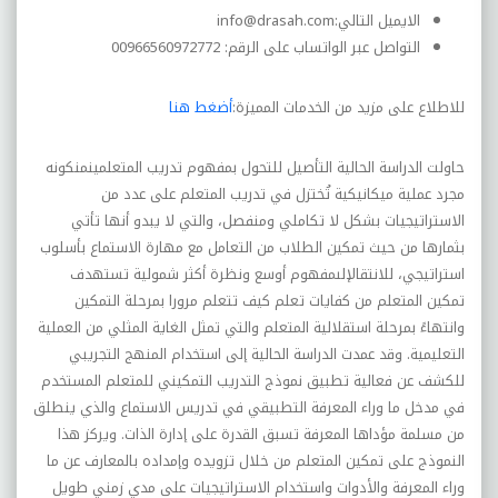
الايميل التالي:
info@drasah.com
التواصل عبر الواتساب على الرقم: 00966560972772
للاطلاع على مزيد من الخدمات المميزة:
أضغط هنا
حاولت الدراسة الحالية التأصيل للتحول بمفهوم تدريب المتعلمينمنکونه
مجرد عملية ميکانيکية تُختزل في تدريب المتعلم على عدد من
الاستراتيجيات بشکل لا تکاملي ومنفصل، والتي لا يبدو أنها تأتي
بثمارها من حيث تمکين الطلاب من التعامل مع مهارة الاستماع بأسلوب
استراتيجي، للانتقالإلىمفهوم أوسع ونظرة أکثر شمولية تستهدف
تمکين المتعلم من کفايات تعلم کيف تتعلم مرورا بمرحلة التمکين
وانتهاءً بمرحلة استقلالية المتعلم والتي تمثل الغاية المثلي من العملية
التعليمية. وقد عمدت الدراسة الحالية إلى استخدام المنهج التجريبي
للکشف عن فعالية تطبيق نموذج التدريب التمکيني للمتعلم المستخدم
في مدخل ما وراء المعرفة التطبيقي في تدريس الاستماع والذي ينطلق
من مسلمة مؤداها المعرفة تسبق القدرة على إدارة الذات. ويرکز هذا
النموذج على تمکين المتعلم من خلال تزويده وإمداده بالمعارف عن ما
وراء المعرفة والأدوات واستخدام الاستراتيجيات على مدي زمني طويل