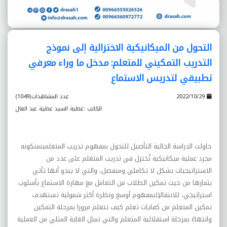
التحول من الميکانيکية الاختزالية إلى نموذج
التدريب التمکيني للمتعلم: مدخل ما وراء معرفي
تطبيقي لتدريس الاستماع
2022/10/29
عدد المشاهدات(1049)
الكاتب :عطية السيد عطية عبد العال
حاولت الدراسة الحالية التأصيل للتحول بمفهوم تدريب المتعلمينمنکونه
مجرد عملية ميکانيکية تُختزل في تدريب المتعلم على عدد من
الاستراتيجيات بشکل لا تکاملي ومنفصل، والتي لا يبدو أنها تأتي
بثمارها من حيث تمکين الطلاب من التعامل مع مهارة الاستماع بأسلوب
استراتيجي، للانتقالإلىمفهوم أوسع ونظرة أکثر شمولية تستهدف
تمکين المتعلم من کفايات تعلم کيف تتعلم مرورا بمرحلة التمکين
وانتهاءً بمرحلة استقلالية المتعلم والتي تمثل الغاية المثلي من العملية