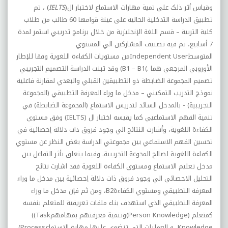
وقياس أثر ذلک على تمية مهارات الاستماع لاختبار ال
)
IELTS
(
، تم
تطبيق الدراسة التدخلية الحالية على عينة قوامها 60 طالب من طلاب
کلية التربية – قسم اللغة الإنجليزية من خلال برنامج تدريبي استمر لمدة
7 أسابيع، تم فيه تصنيف المشارکين الي المستوي
المتوسط
Independent User
من مستويات الکفاءة اللغوية وفقا للإطار
الأوروبي المرجعي هما
(B1 – B1(.
وقد تبنت الدراسة التصميم التجريبي
تصميم المجموعة الضابطة ذو التطبيقين القبلي والبعدي لمقارنة فاعلية
نموذج التدريب التمکيني – مدخل ما وراء المعرفة التطبيقي (المجموعة
التجريبية) - بالمدخل السائد لتدريس الاستماع (المجموعة الضابطة) في
تنمية الفهم الاستماعيي کما يقيسه اختبار ال
(IELTS)
وفق مستوي
الکفاءة اللغوية، وأشارت النتائج الي وجود فروق ذات دلالة إحصائية في
تحسين الفهم الاستماعي بين مجموعتي الدراسة بغض النظر عن مستوي
الکفاءة اللغوية لصالح المجوعة التجريبية. وفيما يتعلق بأثر التفاعل بين
مدخل تعليم الاستماع ومستوي الکفاءة اللغوية فقد اشارت نتائج
التحليل الاحصائي الي وجود فروق ذات دلالة إحصائية بين مدخل ما وراء
المعرفة التطبيقي ومستوي الکفاءة
B2
، ومن ثم فإن مدخل ما وراء
المعرفة التطبيقي الذي استهدف بناء ملفات تعريفية للمتعلم بنفسه
کمتعلم
(Person Knowledge)
وتنمية معرفتهم بمهامهم
((Task
Knowledge
، و العمليات التي تنضوي عليها مهارة الاستماع
(Process