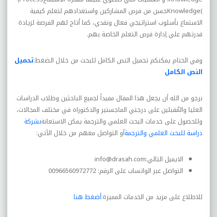
Knowledge(
حسن من فرص المشارکين واستعدادهم لتعلم کيفية
الاستماع بأسلوب استراتيجي فعال ونقدي، کما أتاح لهم الفرصة لزيادة
قدرتهم علي إدارة فرص التعلم الخاصة بهم
.
وفي الختام يمكنكم تحميل النص الكامل للبحث من خلال الضغط
:
تحميل
النص الكامل
نرجو من الله أن يجعل هذا المقال مفيداً لجميع الباحثين وطلاب الدراسات
العليا والمُقبلين على درجتي الماجستير والدكتوراه في مختلف المجالات،
وللحصول على خدمات البحث العلمي والترجمة يمكن الاستعانة
بشركة
دراسة للبحث العلمي والترجمة
أو التواصل معهم من خلال الآتي:
الايميل التالي:
info@drasah.com
التواصل عبر الواتساب على الرقم: 00966560972772
للاطلاع على مزيد من الخدمات المميزة:
أضغط هنا