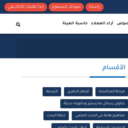
راسلنا
صوتك مسموع
ابدأ طلبك الأكاديمي
نصوص
أراء العملاء
حاسبة العينة
الأقسام
مرحلة المناقشة
الإطار النظري
الترجمة
عناوين رسائل ماجستير ودكتوراه حديثة
مفاهيم هامة في البحث العلمي
خطة البحث
الدراسات السابقة
أدوات البحث العلمي