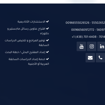
الاستشارات الأكاديمية
00966555026526‬‬ - 555026526
اقتراح عناوين رسائل ماجستير و
00966560972772 - 56097
دكتوراه
+1 (438) 701-4408 - 70
توفير المراجع و تلخيص الدراسات
السابقة
إعداد المقترح البحثي / خطة البحث
خدمة إعداد الدراسات السابقة
العربية أو الأجنبية