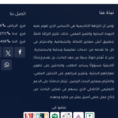
نبذة عنا
اتصل بنا
فرع: الرياض
‬‬
نؤمن أن النزاهة الأكاديمية هي الأساس الذي تقوم عليه
فرع: جدة
2772
الجودة البحثية والتميز العلمي. لذلك نلتزم التزامًا كاملاً
فرع: كندا
14408
بتطبيق أعلى معايير الأمانة، والشفافية، والاحترام في
كل ما نقدمه من خدمات تعليمية وبحثية واستشارية.
نحن لا نُقدّم حلولاً بديلة عن جهد الباحث، بل نقدم إرشادًا
أكاديميًا مسؤولًا يساعد الطلاب والباحثين على تطوير
مهاراتهم البحثية، وتعزيز قدراتهم على التحليل العلمي،
والالتزام بمعايير البحث الرصين. ترتكز خدماتنا على الدعم
التعليمي الأخلاقي الذي يسهم في تمكين الباحث من
إنتاج عمل علمي أصيل يعبّر عن فكره وجهده.
عضو فى