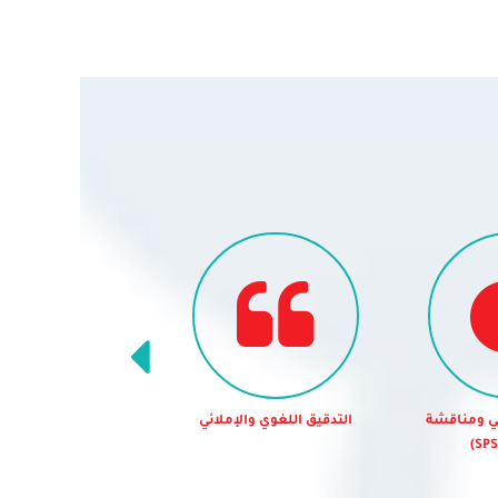
ئي ومناقشة
التدقيق اللغوي والإملائي
النقد الأكاديم