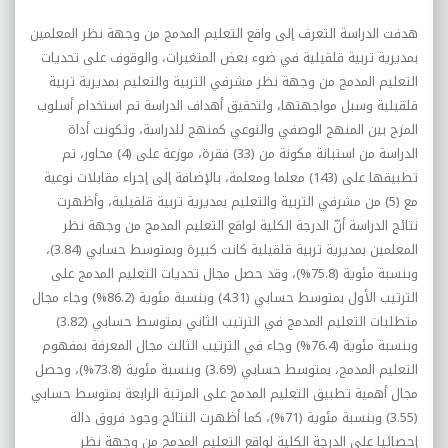
هدفت الدراسة التعرف إلى واقع التعليم المدمج من وجهة نظر المعلمين
بمديرية تربية قلقيلية في ضوء بعض المتغيرات، والوقوف على تحديات
التعليم المدمج من وجهة نظر مشرفي التربية والتعليم بمديرية تربية
قلقيلية وسبل مواجهتها، ولتحقيق أهداف الدراسة تم استخدام أسلوب
المزج بين المنهج الوصفي والنوعي كمنهج للدراسة، وتكونت أداة
الدراسة من استبانة مكونة من (33) فقرة، موزعة على (4) محاور، تم
تطبيقها على (143) معلما ومعلمة، بالإضافة إلى إجراء مقابلات نوعية
مع (5) من مشرفي التربية والتعليم بمديرية تربية قلقيلية، وأظهرت
نتائج الدراسة أنّ الدرجة الكلية لواقع التعليم المدمج من وجهة نظر
المعلمين بمديرية تربية قلقيلية كانت كبيرة وبمتوسط حسابي (3.84)،
وبنسبة مئوية (75.8%)، وقد حصل مجال تحديات التعليم المدمج على
الترتيب الأول بمتوسط حسابي (4.31) وبنسبة مئوية (86.2%) وجاء مجال
متطلبات التعليم المدمج في الترتيب الثاني بمتوسط حسابي (3.82)
وبنسبة مئوية (76.4%) وجاء في الترتيب الثالث مجال المعرفة بمفهوم
التعليم المدمج، بمتوسط حسابي (3.69) وبنسبة مئوية (73.8%)، وحصل
مجال أهمية تطبيق التعليم المدمج على المرتبة الرابعة بمتوسط حسابي
(3.55) وبنسبة مئوية (71%)، كما أظهرت النتائج وجود فروق دالة
إحصائيا على الدرجة الكلية لواقع التعليم المدمج من وجهة نظر