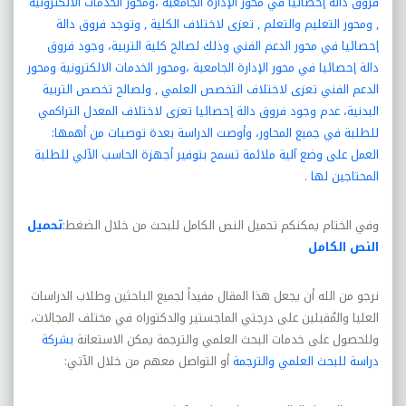
فروق دالة إحصائيا في محور الإدارة الجامعية ،ومحور الخدمات الالكترونية
, ومحور التعليم والتعلم , تعزى لاختلاف الكلية , وتوجد فروق دالة
إحصائيا في محور الدعم الفني وذلك لصالح كلية التربية، وجود فروق
دالة إحصائيا في محور الإدارة الجامعية ،ومحور الخدمات الالكترونية ومحور
الدعم الفني تعزى لاختلاف التخصص العلمي , ولصالح تخصص التربية
البدنية، عدم وجود فروق دالة إحصائيا تعزى لاختلاف المعدل التراكمي
للطلبة في جميع المحاور، وأوصت الدراسة بعدة توصيات من أهمها:
العمل على وضع آلية ملائمة تسمح بتوفير أجهزة الحاسب الآلي للطلبة
المحتاجين لها
.
وفي الختام يمكنكم تحميل النص الكامل للبحث من خلال الضغط
:
تحميل
النص الكامل
نرجو من الله أن يجعل هذا المقال مفيداً لجميع الباحثين وطلاب الدراسات
العليا والمُقبلين على درجتي الماجستير والدكتوراه في مختلف المجالات،
وللحصول على خدمات البحث العلمي والترجمة يمكن الاستعانة
بشركة
دراسة للبحث العلمي والترجمة
أو التواصل معهم من خلال الآتي: