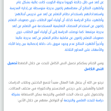
عن بُعد في ظل جائحة كورونا بدولة الكويت كانت عالية بشكل عام
وأظهرت النتائج أن معظمهم راضون بدرجة متوسطة عن إدارة المدرسة
واستعداداتهم باستخدام نظام التعلم عن بُعد في تدريس أبنائهم؛
وأظهرت نتائج الدراسة كذلك أن أولياء أمور الطلاب ذوي صعوبات التعلم
راضون عن استخدام المنصات التعليمية المستخدمة في التعلم عن بُعد
بدرجة مرتفعة؛ كما توصلت الدراسة إلى أن أولياء أمور الطلاب ذوي
صعوبات التعلم راضون عن فاعلية نظام التعلم عن بُعد بدرجة عالية؛
وأخيراً أظهرت النتائج عدم وجود فروق ذات دلالة إحصائية بين رضا الآباء
والأمهات على المحاور الثلاثة
.
وفي الختام يمكنكم تحميل النص الكامل للبحث من خلال الضغط
:
تحميل
النص الكامل
نرجو من الله أن يجعل هذا المقال مفيداً لجميع الباحثين وطلاب الدراسات
العليا والمُقبلين على درجتي الماجستير والدكتوراه في مختلف المجالات،
وللحصول على خدمات البحث العلمي والترجمة يمكن الاستعانة
بشركة
دراسة للبحث العلمي والترجمة
أو التواصل معهم من خلال الآتي: