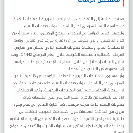
مستخلص الرسالة
هدفت الدراسة إلى التعرف على الاحتياجات التدريبية للمعلمات للکشف
عن ظاهرة التنمر المدرسي لدى التلميذات ذوات صعوبات التعلم.
ولتحقيق هدف الدراسة تم استخدام المنهج الوصفي، وبناء استبانة من
إعداد الباحثتين، والتي تکونت من (22) عبارة موزعة على بُعدين، وهما:
الاحتياجات العام، ومعلمات صعوبات التعلم اللاتي يعملن في مدارس
المرحلة الابتدائية بالمنطقة الشرقية، خلال العام الدراسي 1442ه. وبعد
تحليل البيانات إحصائيًا من خلال المعالجات الإحصائية توصلت الدراسة
إلى مجموعة من النتائج، من أهمها
:
وأن مستوى الاحتياجات التدريبية للمعلمات للکشف عن ظاهرة التنمر
المدرسي لدى التلميذات ذوات صعوبات التعلم جاءت بدرجة مرتفعة، کما
أن استجابة المعلمات على بُعد الاحتياجات المعرفية، وبُعد الاحتياجات
الادائية للکشف عن ظاهرة التنمر المدرسي لدى التلميذات ذوات
صعوبات التعلم جاءت بدرجة مرتفعة، کما أشارت النتائج إلى عدم وجود
فروق في اتجاهات المعلمات حول الاحتياجات التدريبية للکشف عن
ظاهرة التنمر لدى التلميذات ذوات صعوبات التعلم في المرحلة الابتدائية
بالمنطقة الشرقية، تعزى لمتغير عدد سنوات الخبرة، والتخصص، والموقع
الجغرافي.