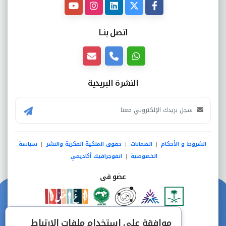
اتصل بنــا
النشرة البريدية
الشروط و الأحكام
الضمانات
حقوق الملكية الفكرية والنشر
سياسة
|
|
|
الخصوصية
انفوجرافيك أكاديمي
|
عضو فى
دفع آمن من خلال
موافقة على استخدام ملفات الارتباط