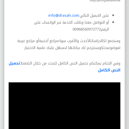
على الايميل التالي
:
info@drasah.com
أو التواصل معنا وطلب الخدمة عبر الواتساب على
الرقم
00966560972772
وسنجمع لكالدراساتالأحدث والأقرب سواءمراجع أجنبيةأو مراجع عربية
لموضوعبحثكوسنترجم لك بياناتها لنسهل عليك علمية الاختيار
وفي الختام يمكنكم تحميل النص الكامل للبحث من خلال الضغط
:
تحميل
النص الكامل