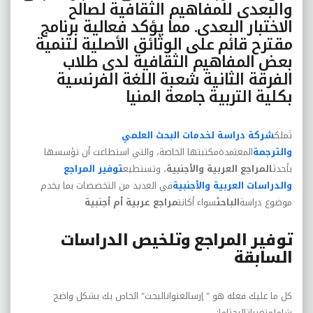
والبعدى للمفاهيم الثقافية لصالح
الاختبار البعدى. مما يؤکد فعالية برنامج
مقترح قائم على الوثائق الأصلية لتنمية
بعض المفاهيم الثقافية لدى طلاب
الفرقة الثانية شعبة اللغة الفرنسية
بکلية التربية جامعة المنيا
تَملك
شركة دراسة لخدمات البحث العلمي
والترجمة
المعتمدةمكتبتها الخاصة، والتي استطاعت أن تؤسسها
بأحدث
المراجع العربية والأجنبية
، وتستطيع
توفير المراجع
والدراسات العربية والأجنبية
في العديد من التخصصات بما يخدم
موضوع دراسة
الباحث
سواء أكانت
مراجع عربية أم أجنبية
توفير المراجع وتلخيص الدراسات
السابقة
كل ما عليك فعله هو " إرسالعنوانالبحث" الخاص بك بشكل واضح
شاملمتغيراتالبحثإما: