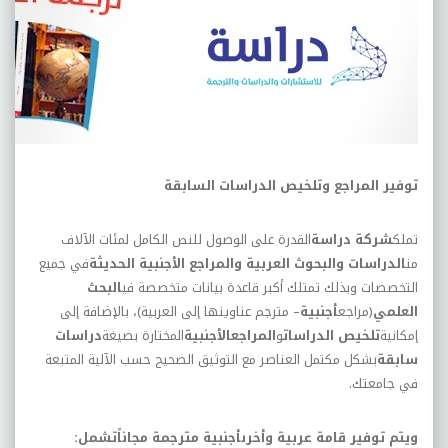
توفير المراجع وتلخيص الدراسات السابقة
تملك
شركة دراسة
القدرة على الوصول للنص الكامل لمئات الآلاف
من
الدراسات والبحوث العربية والمراجع الأجنبية الحديثة
في جميع
التخصصات وبذلك تمتلك أكبر قاعدة بيانات متخصصة في
البحث
العلمي
(مراجع
أجنبية
– مترجم عناوينها إلى العربية)، بالإضافة إلى
إمكانية
تلخيص الدراسات
و
المراجعالأجنبية
المختارة بصيغة
دراسات
سابقة
بشكل مكتمل العناصر مع التوثيق الصحيح حسب الآلية المتبعة
في جامعتك.
ويتم توفير قامة عربية وأخرىأجنبية مترجمة مجاناًتشمل: