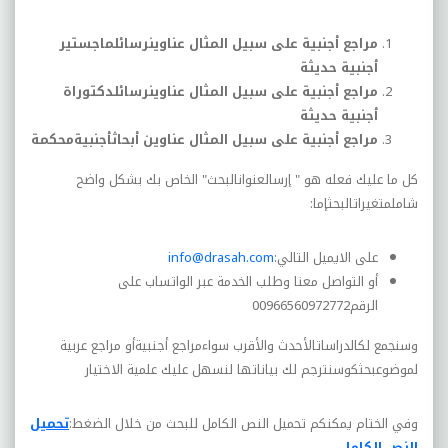
مراجع أجنبية على سبيل المثال عناوينرسائلماجستير
أجنبية حديثة
مراجع أجنبية على سبيل المثال عناوينرسائلدكتوراة
أجنبية حديثة
مراجع أجنبية على سبيل المثال عناوين أبحاثأجنبيةمحكمة
كل ما عليك فعله هو " إرسالعنوانالبحث" الخاص بك بشكل واضح
شاملمتغيراتالبحثإما:
على الايميل التالي
:
info@drasah.com
أو التواصل معنا وطلب الخدمة عبر الواتساب على
الرقم
00966560972772
وسنجمع لكالدراساتالأحدث والأقرب سواءمراجع أجنبيةأو مراجع عربية
لموضوعبحثكوسنترجم لك بياناتها لنسهل عليك علمية الاختيار
وفي الختام يمكنكم تحميل النص الكامل للبحث من خلال الضغط
:
تحميل
النص الكامل