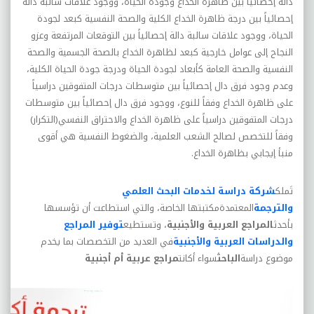
دالة إحصائياً بين ظاهرة الخداع وجودة الحياة، ووجود علاقات سالبة دالة
إحصائياً بين درجة ظاهرة الخداع الکلية والصحة النفسية کبعد لجودة
الحياة، ووجود علاقات سالبة دالة إحصائياً بين التوقعات المرتفعة وعزو
النجاح إلى عوامل خارجية کبعد لظاهرة الخداع بالصحة الجسمية والصحة
النفسية والصحة العامة کأبعاد لجودة الحياة ودرجة جودة الحياة الکلية،
وعدم وجود فرق دال إحصائياً بين متوسطات درجات المتفوقين دراسياً
على ظاهرة الخداع وفقاً للنوع، ووجود فرق دال إحصائياً بين متوسطات
درجات المتفوقين دراسياً على ظاهرة الخداع والاحتراق النفسي(التکرار)
وفقاً للتخصص لصالح الشعب العلمية، والضغوط النفسية هي أقوى
منبأ إيجابي بظاهرة الخداع
.
تَملك
شركة دراسة لخدمات البحث العلمي
والترجمة
المعتمدةمكتبتها الخاصة، والتي استطاعت أن تؤسسها
بأحدث
المراجع العربية والأجنبية
، وتستطيع
توفير المراجع
والدراسات العربية والأجنبية
في العديد من التخصصات بما يخدم
موضوع دراسة
الباحث
سواء أكانت
مراجع عربية أم أجنبية