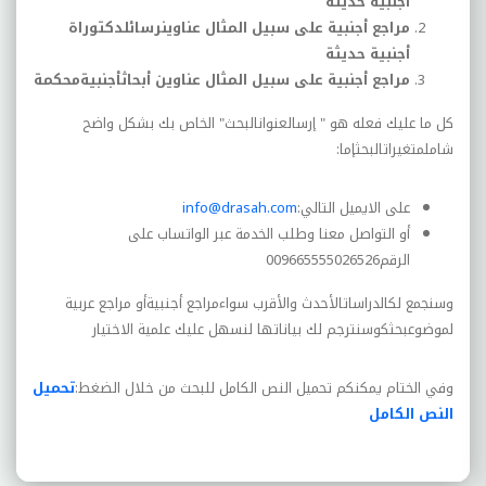
أجنبية حديثة
مراجع أجنبية على سبيل المثال عناوينرسائلدكتوراة
أجنبية حديثة
مراجع أجنبية على سبيل المثال عناوين أبحاثأجنبيةمحكمة
كل ما عليك فعله هو " إرسالعنوانالبحث" الخاص بك بشكل واضح
شاملمتغيراتالبحثإما:
على الايميل التالي
:
info@drasah.com
أو التواصل معنا وطلب الخدمة عبر الواتساب على
الرقم009665555026526
وسنجمع لكالدراساتالأحدث والأقرب سواءمراجع أجنبيةأو مراجع عربية
لموضوعبحثكوسنترجم لك بياناتها لنسهل عليك علمية الاختيار
وفي الختام يمكنكم تحميل النص الكامل للبحث من خلال الضغط
:
تحميل
النص الكامل