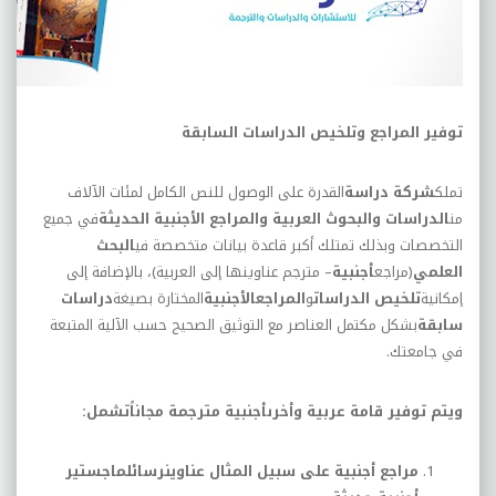
توفير المراجع وتلخيص الدراسات السابقة
تملك
شركة دراسة
القدرة على الوصول للنص الكامل لمئات الآلاف
من
الدراسات والبحوث العربية والمراجع الأجنبية الحديثة
في جميع
التخصصات وبذلك تمتلك أكبر قاعدة بيانات متخصصة في
البحث
العلمي
(مراجع
أجنبية
– مترجم عناوينها إلى العربية)، بالإضافة إلى
إمكانية
تلخيص الدراسات
و
المراجعالأجنبية
المختارة بصيغة
دراسات
سابقة
بشكل مكتمل العناصر مع التوثيق الصحيح حسب الآلية المتبعة
في جامعتك.
ويتم توفير قامة عربية وأخرىأجنبية مترجمة مجاناًتشمل:
مراجع أجنبية على سبيل المثال عناوينرسائلماجستير