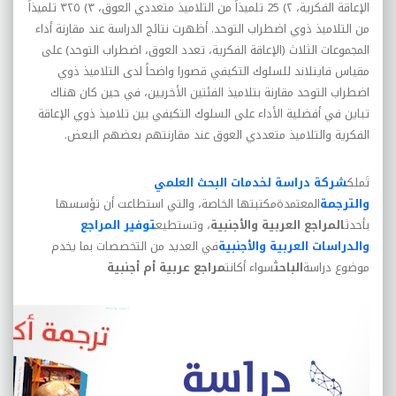
الإعاقة الفكرية، ٢) 25 تلميذاً من التلاميذ متعددي العوق، ٣) ٣٢٥ تلميذاً
من التلاميذ ذوي اضطراب التوحد. أظهرت نتائج الدراسة عند مقارنة أداء
المجموعات الثلاث (الإعاقة الفكرية، تعدد العوق، اضطراب التوحد) على
مقياس فاينلاند للسلوك التكيفي قصورا واضحاً لدى التلاميذ ذوي
اضطراب التوحد مقارنة بتلاميذ الفئتين الأخريين، في حين كان هناك
تباين في أفضلية الأداء على السلوك التكيفي بين تلاميذ ذوي الإعاقة
الفكرية والتلاميذ متعددي العوق عند مقارنتهم بعضهم البعض
.
تَملك
شركة دراسة لخدمات البحث العلمي
والترجمة
المعتمدةمكتبتها الخاصة، والتي استطاعت أن تؤسسها
بأحدث
المراجع العربية والأجنبية
، وتستطيع
توفير المراجع
والدراسات العربية والأجنبية
في العديد من التخصصات بما يخدم
موضوع دراسة
الباحث
سواء أكانت
مراجع عربية أم أجنبية