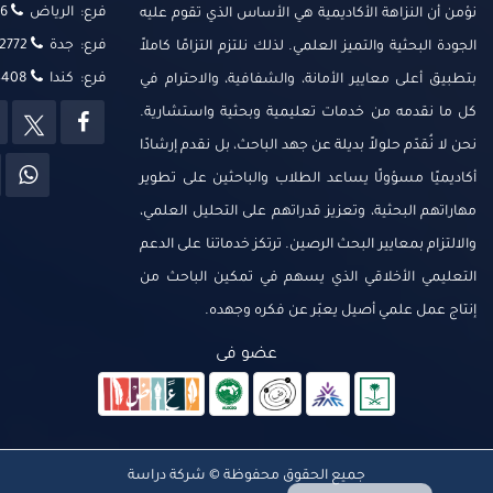
فرع: الرياض
‬‬
نؤمن أن النزاهة الأكاديمية هي الأساس الذي تقوم عليه
فرع: جدة
2772
الجودة البحثية والتميز العلمي. لذلك نلتزم التزامًا كاملاً
فرع: كندا
14408
بتطبيق أعلى معايير الأمانة، والشفافية، والاحترام في
كل ما نقدمه من خدمات تعليمية وبحثية واستشارية.
نحن لا نُقدّم حلولاً بديلة عن جهد الباحث، بل نقدم إرشادًا
أكاديميًا مسؤولًا يساعد الطلاب والباحثين على تطوير
مهاراتهم البحثية، وتعزيز قدراتهم على التحليل العلمي،
والالتزام بمعايير البحث الرصين. ترتكز خدماتنا على الدعم
التعليمي الأخلاقي الذي يسهم في تمكين الباحث من
إنتاج عمل علمي أصيل يعبّر عن فكره وجهده.
عضو فى
جميع الحقوق محفوظة © شركة دراسة