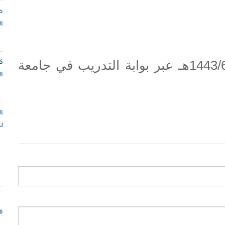
ص
ا
يبدأ التسجيل من اليوم الثلاثاء 1443/6/29هـ عبر بوابة التدريب في جامعة
ك
ا
ا
ل
ف