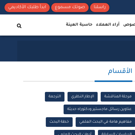
راسلنا
صوتك مسموع
ابدأ طلبك الأكاديمي
نصوص
أراء العملاء
حاسبة العينة
الأقسام
مرحلة المناقشة
الإطار النظري
الترجمة
عناوين رسائل ماجستير ودكتوراه حديثة
مفاهيم هامة في البحث العلمي
خطة البحث
الدراسات السابقة
أدوات البحث العلمي