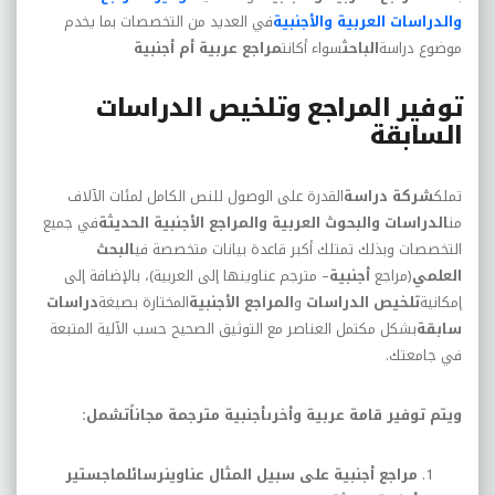
والدراسات العربية والأجنبية
في العديد من التخصصات بما يخدم
موضوع دراسة
الباحث
سواء أكانت
مراجع عربية أم أجنبية
توفير المراجع وتلخيص الدراسات
السابقة
تملك
شركة دراسة
القدرة على الوصول للنص الكامل لمئات الآلاف
من
الدراسات والبحوث العربية والمراجع الأجنبية الحديثة
في جميع
التخصصات وبذلك تمتلك أكبر قاعدة بيانات متخصصة في
البحث
العلمي
(مراجع
أجنبية
– مترجم عناوينها إلى العربية)، بالإضافة إلى
إمكانية
تلخيص الدراسات
و
المراجع
الأجنبية
المختارة بصيغة
دراسات
سابقة
بشكل مكتمل العناصر مع التوثيق الصحيح حسب الآلية المتبعة
في جامعتك.
ويتم توفير قامة عربية وأخرىأجنبية مترجمة مجاناًتشمل:
مراجع أجنبية على سبيل المثال عناوينرسائلماجستير