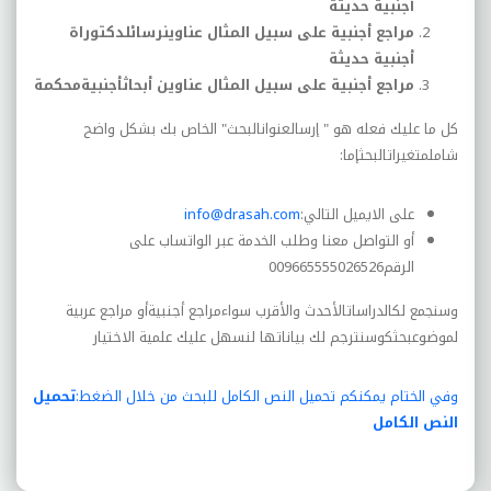
أجنبية حديثة
مراجع أجنبية على سبيل المثال عناوينرسائلدكتوراة
أجنبية حديثة
مراجع أجنبية على سبيل المثال عناوين أبحاثأجنبيةمحكمة
كل ما عليك فعله هو " إرسالعنوانالبحث" الخاص بك بشكل واضح
شاملمتغيراتالبحثإما:
على الايميل التالي
:
info@drasah.com
أو التواصل معنا وطلب الخدمة عبر الواتساب على
الرقم009665555026526
وسنجمع لكالدراساتالأحدث والأقرب سواءمراجع أجنبيةأو مراجع عربية
لموضوعبحثكوسنترجم لك بياناتها لنسهل عليك علمية الاختيار
وفي الختام يمكنكم تحميل النص الكامل للبحث من خلال الضغط:
تحميل
النص الكامل