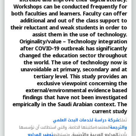
Workshops can be conducted frequently for
both faculties and learners. Faculty can offer
additional and out of the class support to
their reluctant and weak students in order to
assist them in the use of technology.
Originality/value – Technology integration
after COVID-19 outbreak has significantly
changed the education sector throughout
the world. The use of technology now is
unavoidable at primary, secondary and at
tertiary level. This study provides an
exclusive viewpoint concerning the
external/environmental evidence based
findings that have not been investigated
empirically in the Saudi Arabian context. The
current study
تَملك
شركة دراسة لخدمات البحث العلمي
والترجمة
المعتمدةمكتبتها الخاصة، والتي استطاعت أن تؤسسها
بأحدث
المراجع العربية والأجنبية
، وتستطيع
توفير المراجع