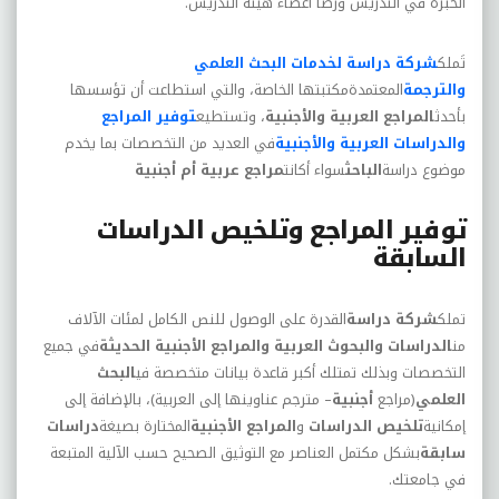
الخبرة في التدريس ورضا أعضاء هيئة التدريس.
تَملك
شركة دراسة لخدمات البحث العلمي
والترجمة
المعتمدةمكتبتها الخاصة، والتي استطاعت أن تؤسسها
بأحدث
المراجع العربية والأجنبية
، وتستطيع
توفير المراجع
والدراسات العربية والأجنبية
في العديد من التخصصات بما يخدم
موضوع دراسة
الباحث
سواء أكانت
مراجع عربية أم أجنبية
توفير المراجع وتلخيص الدراسات
السابقة
تملك
شركة دراسة
القدرة على الوصول للنص الكامل لمئات الآلاف
من
الدراسات والبحوث العربية والمراجع الأجنبية الحديثة
في جميع
التخصصات وبذلك تمتلك أكبر قاعدة بيانات متخصصة في
البحث
العلمي
(مراجع
أجنبية
– مترجم عناوينها إلى العربية)، بالإضافة إلى
إمكانية
تلخيص الدراسات
و
المراجع
الأجنبية
المختارة بصيغة
دراسات
سابقة
بشكل مكتمل العناصر مع التوثيق الصحيح حسب الآلية المتبعة
في جامعتك.