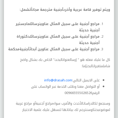
ويتم توفير قامة عربية وأخرىأجنبية مترجمة مجاناًتشمل:
مراجع أجنبية على سبيل المثال عناوينرسائلماجستير
أجنبية حديثة
مراجع أجنبية على سبيل المثال عناوينرسائلدكتوراة
أجنبية حديثة
مراجع أجنبية على سبيل المثال عناوين أبحاثأجنبيةمحكمة
كل ما عليك فعله هو " إرسالعنوانالبحث" الخاص بك بشكل واضح
شاملمتغيراتالبحثإما:
على الايميل التالي
:
info@drasah.com
أو التواصل معنا وطلب الخدمة عبر الواتساب على
الرقم009665555026526
وسنجمع لكالدراساتالأحدث والأقرب سواءمراجع أجنبيةأو مراجع عربية
لموضوعبحثكوسنترجم لك بياناتها لنسهل عليك علمية الاختيار