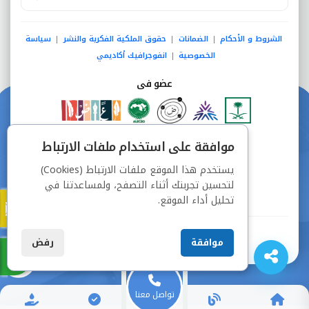
الشروط و الأحكام
الضمانات
حقوق الملكية الفكرية والنشر
سياسة
|
|
|
الخصوصية
انفوجرافيك أكاديمي
|
عضو فى
دفع آمن من خلال
موافقة على استخدام ملفات الارتباط
يستخدم هذا الموقع ملفات الارتباط (Cookies)
لتحسين تجربتك أثناء التصفح، ولمساعدتنا في
تحليل أداء الموقع.
جميع الحقوق محفوظة © شركة دراسة
موافقة
رفض
تواصل معنا