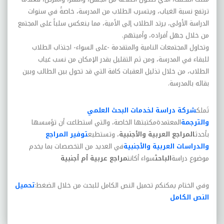
ترتفع نسبة الغياب، ويتسرب الطلاب من المدرسة، خاصةً في سنوات
الدراسة الأولى، يرتد الطلاب إلى الأمية، مما ينعکس سلباً على المجتمع
من خلال جهل أفراده، وأميتهم
.
وتحاول المجتمعات النامية والمتقدمة -على السواء- اجتذاب الطلاب
للبقاء في المدرسة، ومن ثم التقليل بقدر الإمکان من نسب غياب
الطلاب، من خلال تذليل العقبات کافة التي قد تحول بين الطالب وبين
بقائه بالمدرسة
.
تَملك
شركة دراسة لخدمات البحث العلمي
والترجمة
المعتمدةمكتبتها الخاصة، والتي استطاعت أن تؤسسها
بأحدث
المراجع العربية والأجنبية
، وتستطيع
توفير المراجع
والدراسات العربية والأجنبية
في العديد من التخصصات بما يخدم
موضوع دراسة
الباحث
سواء أكانت
مراجع عربية أم أجنبية
وفي الختام يمكنكم تحميل النص الكامل للبحث من خلال الضغط:
تحميل
النص الكامل