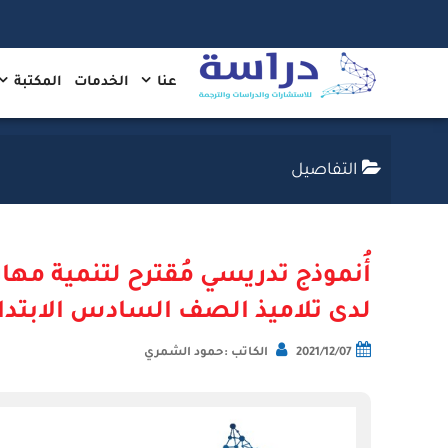
عنا
الخدمات
المكتبة
التفاصيل
أُنموذج تدريسي مُقترح لتنمية مها
لدى تلاميذ الصف السادس الابتدائ
2021/12/07
الكاتب :حمود الشمري