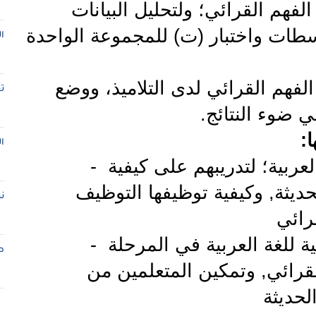
لفهم القرائي؛ ولتحليل البيانات
طات واختبار (ت) للمجموعة الواحدة
ا
هم القرائي لدى التلاميذ، ووضع
ت
 ضوء النتائج
.
ا
:
ا
عربية؛ لتدريبهم على کيفية
-
حديثة, وکيفية توظيفها التوظيف
ن
رائي
 للغة العربية في المرحلة
-
ط
لقرائي, وتمکين المتعلمين من
لحديثة