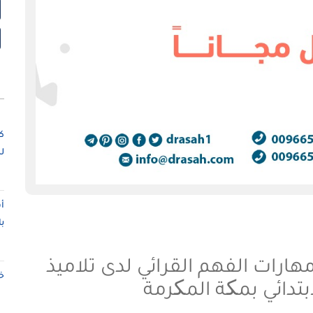
ك
ل
أ
ب
مهارات الفهم القرائي لدى تلاميذ
خ
دائي بمکة المکرمة