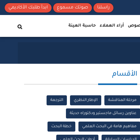
راسلنا
صوتك مسموع
ابدأ طلبك الأكاديمي
نصوص
أراء العملاء
حاسبة العينة
الأقسام
مرحلة المناقشة
الإطار النظري
الترجمة
عناوين رسائل ماجستير ودكتوراه حديثة
مفاهيم هامة في البحث العلمي
خطة البحث
الدراسات السابقة
أدوات البحث العلمي