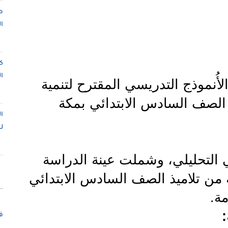
ص
ا
ك
ا
أُنموذج التدريسي المقترح لتنمية
 الصف السادس الابتدائي بمکة
ا
ل
التحليلي، وشملت عينة الدراسة
 من تلاميذ الصف السادس الابتدائي
مة
.
:
ف