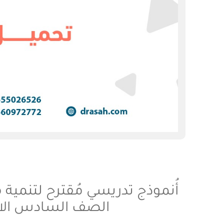
أُنموذج تدريسي مُقترح لتنمية 
الصف السادس الابت