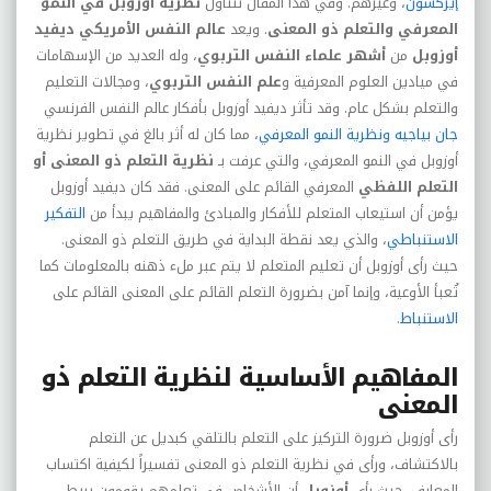
إيركسون
، وغيرهم. وفي هذا المقال نتناول
نظرية أوزوبل في النمو
المعرفي والتعلم ذو المعنى
. ويعد
عالم النفس الأمريكي ديفيد
أوزوبل
من
أشهر علماء النفس التربوي
، وله العديد من الإسهامات
في ميادين العلوم المعرفية و
علم النفس التربوي
، ومجالات التعليم
والتعلم بشكل عام. وقد تأثر ديفيد أوزوبل بأفكار عالم النفس الفرنسي
جان بياجيه ونظرية النمو المعرفي
، مما كان له أثر بالغ في تطوير نظرية
أوزوبل في النمو المعرفي، والتي عرفت بـ
نظرية التعلم ذو المعنى أو
التعلم اللفظي
المعرفي القائم على المعنى. فقد كان ديفيد أوزوبل
يؤمن أن استيعاب المتعلم للأفكار والمبادئ والمفاهيم يبدأ من
التفكير
الاستنباطي
، والذي يعد نقطة البداية في طريق التعلم ذو المعنى.
حيث رأى أوزوبل أن تعليم المتعلم لا يتم عبر ملء ذهنه بالمعلومات كما
تُعبأ الأوعية، وإنما آمن بضرورة التعلم القائم على المعنى القائم على
الاستنباط
.
المفاهيم الأساسية لنظرية التعلم ذو
المعنى
رأى أوزوبل ضرورة التركيز على التعلم بالتلقي كبديل عن التعلم
بالاكتشاف، ورأى في نظرية التعلم ذو المعنى تفسيراً لكيفية اكتساب
المعارف. حيث رأى
أوزوبل
أن الأشخاص في تعلمهم يقومون بربط