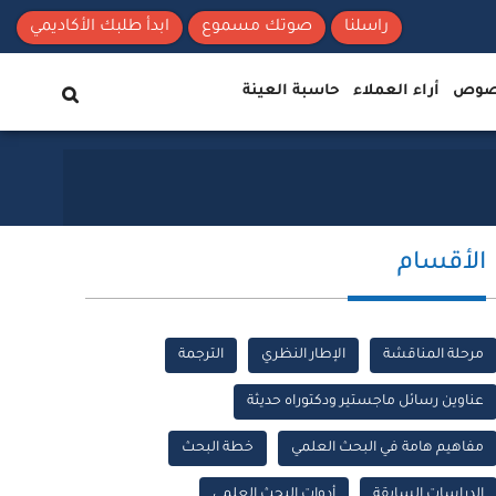
راسلنا
صوتك مسموع
ابدأ طلبك الأكاديمي
نصوص
أراء العملاء
حاسبة العينة
الأقسام
مرحلة المناقشة
الإطار النظري
الترجمة
عناوين رسائل ماجستير ودكتوراه حديثة
مفاهيم هامة في البحث العلمي
خطة البحث
الدراسات السابقة
أدوات البحث العلمي