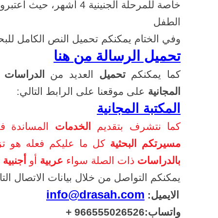
خاصة للمرحلة الجنينية 4 
الطفل
وفي الختام يمكنكم تحميل النص الكامل للب
تحميل الرسالة من هنا
كما يمكنكم
تحميل
العديد من
الدراسات
المجانية
على موقعنا على الرابط التالي:
المكتبة المجانية
كما نتشرف بتقديم
الخدمات
المساندة 
مسيرتكم البحثية
كل ما عليكم فعله هو تز
بالدراسات
ذات الصلة سواء
عربية
أو
أجنبية
و
يمكنكم التواصل من خلال بيانات الاتصال التال
info@drasah.com
الايميل:
واتساب:966555026526 +