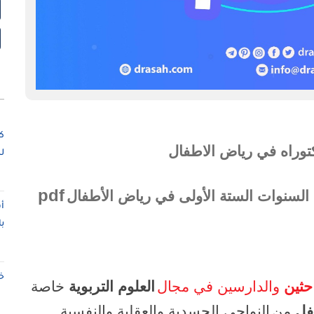
ك
توراه في رياض الاطفال
ل
pdf
 السنوات الستة الأولى في رياض الأطفال
أ
ب
خ
احثين
والدارسين في مجال
العلوم التربوية
خاصة
فل
من
النواحي الجسدية والعقلية والنفسية