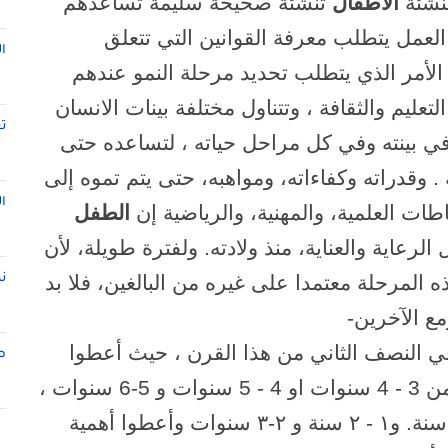
نشئة
الأطفال
تنشئة صحيحة سليمة تساعدهم
لعمل يتطلب معرفة القوانين التي تتعلق
ا
الأمر الذي يتطلب تحديد مرحلة النمو عندهم
عليم والثقافة ، وتتناول مختلفة بينات الانسان
ت
ي بينته وفي كل مراحل حياته ، لتساعده حتى
. وقدراته وكفاءاته، ومواهبه، حتى يتم تموه إلى
ا
ت العلمية، والمهنية، والرياضية إن
الطفل
لرعاية والعناية، منذ ولادته. ولفترة طويلة، لأن
المرحلة معتمدا على غيره من البالغين، فلا بد
ن
مع الآخرين
-
 النصف الثاني من هذا القرن ، حيث أعطوا
ط
اهتمامه لمرحلة رياض الأطفال التي تنقسم من 3 - 4 سنوات او 4 - 5 سنوات و 5-6 سنوات ،
۱
- ۲ سنة و ۲-۳ سنوات وأعطوا أهمية