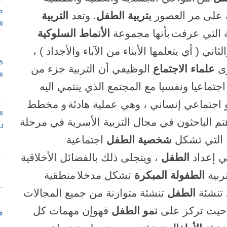
ص
ة على مر العصور
بتربية الطفل
.
وتعد
التربية
ا
ة التي عرفت
بأنها مجموعة
الأنماط السلوكية
لثاني ( أي يتعلمها الأبناء من الآباء والأجداد ) ،
ك
رى
علماء الاجتماع
الوظيفي أن التربية جزء من
ا
جتماعيا ونفسيا مع المجتمع الذي ينتمي اليه
و اجتماعي إنساني ، وهي عملية هادئة
و مخطط
ا
تم الباحثون في مجال التربية الأسرية في مرحلة
ل
ة التي تشكل
شخصية الطفل
اجتماعية
ي إعداد
الطفل
، ويتجلى ذلك بالفضائل الأخلاقية
ربية
الطفولة المبكرة
تشكل مدخلا
منطقية
 تنشئة
الطفل
تنشئة متوازنة من جميع المجالات
 ، حيث تركز على
نمو الطفل
فهوإن مهمات كل
ف