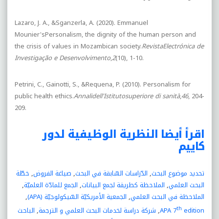
Lazaro, J. A., &Sganzerla, A. (2020). Emmanuel
Mounier'sPersonalism, the dignity of the human person and
the crisis of values in Mozambican society.
RevistaElectrónica de
Investigação e Desenvolvimento
,
2
(10), 1-10.
Petrini, C., Gainotti, S., &Requena, P. (2010). Personalism for
public health ethics.
Annalidell'Istitutosuperiore di sanità
,
46
, 204-
209.
اقرأ أيضا
النظرية الوظيفية لدور
كاييم
تحديد موضوع البحث
,
الدّراسات السّابقة في البحث
,
صياغة الفروض
,
خطّة
البحث العلمي
,
الملاحظة كطريقة لجمع البيانات
,
الجمع للمادّة العلميّة
,
الملاحظة في البحث العلمي
,
الجمعية الأمريكيّة السّيكولوجيّة (
APA
)
,
th
edition
APA 7
,
شركة دراسة لخدمات البحث العلمي و الترجمة
,
الباحث