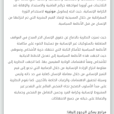
الثلاثينات في أوروبا لمواجهة جرائم الفاشية والاستبداد والإهانة ضد
الكرامة الإنسانية، حيث اتجه إيمانويل
مونييه
لاستخدام الثورة
السقراطية من خلال المسيحية لإنقاذ القيم البشرية التي تم انتزاعها من
الإنسان من قبل الأنظمة السياسية.
حيث تميزت النظرية بالدفاع عن حقوق الإنسان الحر المبدع في المواقف
المتعلقة بالسلوكيات غير الإنسانية مع تسليط الضوء على مكافحة
الأنظمة السياسية للأفكار الثابتة التي تنتهك حرية الأشخاص ونموهم،
حيث اتجهت هذه الأنظمة السياسية إلى تعديل الخطط الحياتية
للأشخاص وفقاً لاهتمامات الولاية المقيمين بها. كما اتجهت النظرية إلى
مقاومة انتزاع الإرادة الإنسانية من خلال الجماعية التي تدعو إلى قيم
التميز الإنساني من خلال معاملة الإنسان كغاية في حد ذاته وليس
وسيلة لتحقيق الاهتمامات والرغبات الخاصة بالآخرين. كما تقوم النظرية
على مبدأ الأسلوب الصحيح تجاه الشخص القائم على التقدير غير
المشروط لإنسانية وكرامة الفرد وحسن التعامل مع الشخص وحمايته
والحفاظ على حياته من جميع الانتهاكات.
مراجع يمكن الرجوع إليها: