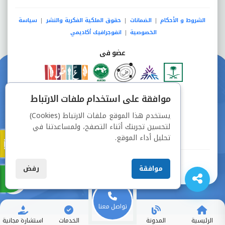
الشروط و الأحكام
الضمانات
حقوق الملكية الفكرية والنشر
سياسة
|
|
|
الخصوصية
انفوجرافيك أكاديمي
|
عضو فى
دفع آمن من خلال
موافقة على استخدام ملفات الارتباط
يستخدم هذا الموقع ملفات الارتباط (Cookies)
لتحسين تجربتك أثناء التصفح، ولمساعدتنا في
تحليل أداء الموقع.
جميع الحقوق محفوظة © شركة دراسة
موافقة
رفض
تواصل معنا
الرئيسية
المدونة
الخدمات
استشارة مجانية