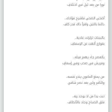
نورا من بعد ليل فى اختلافِ
أضحى الضحى فاشرح فؤادك
..
دائما بالتين واقرأ ذاك قدر كافِ
بالبينات تزلزلت عادية
..
بقوارع ألهت عن الإسفافِ
بالعصر جاء يهمز فيله
..
وقريش فى صخب وفى إسفافِ
من يمنع الماعون ينحر نفسه
..
والكفر ولى بعد نصر شافى
تبت يدا من لا يوحد ربه
..
فلق الصباح وجاد بالألطافِ