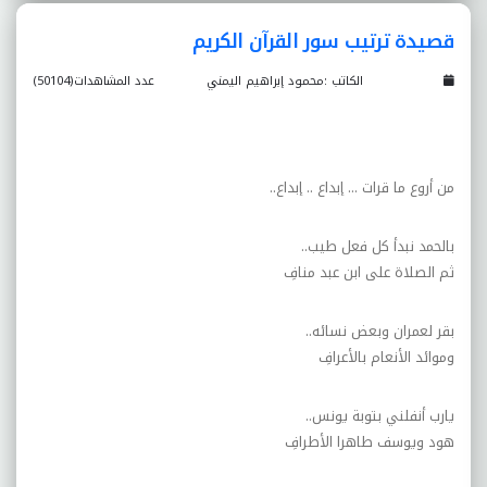
قصيدة ترتيب سور القرآن الكريم
الكاتب :محمود إبراهيم اليمني
عدد المشاهدات(50104)
من أروع ما قرات ... إبداع .. إبداع
..
بالحمد نبدأ كل فعل طيب
..
ثم الصلاة على ابن عبد منافِ
بقر لعمران وبعض نسائه
..
وموائد الأنعام بالأعرافِ
يارب أنفلني بتوبة يونس
..
هود ويوسف طاهرا الأطرافِ