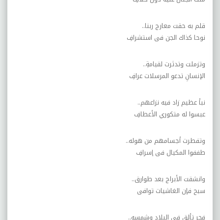
قلم به حقت معارج ربنا
..
نوحا كذاك الجن فى استشرافِ
وتزملت وتدثرت لقيامةِ
..
الإنسانِ تدعو المرسلات عرافِ
نبأ عظيم زاد فيه نزاعهم
..
عبسوا له متكوري الأعطافِ
وتفطرت أجسامهم من هوله
..
طففوا المكيال فى إسرافِ
وانشقت الأبراج بعد طوارق
..
سبح فإن الغاشيات توافى
فجر تألق فى البلاد وشمسه
..