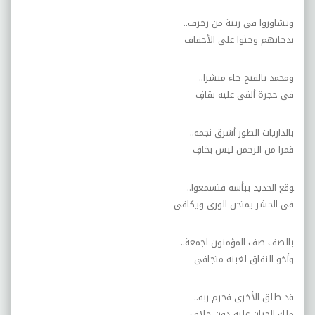
وتشاوروا فى زينة من زخرف
..
بدخانهم وجثوا على الأحقاف
ومحمد بالفتح جاء مبشرا
..
فى حجرة ألقى عليه بقافِ
بالذاريات الطور أشرق نجمه
..
قمرا من الرحمن ليس بخافِ
‍وقع الحديد ببأسه فتسمعوا
..
فى الحشر يمتحن الورى ويكافى
بالصف صف المؤمنون لجمعة
..
وأخو النفاق لغبنه متجافى
قد طلق الأخرى فحرم ربه
..
ملك الجنان عليه دون خلافِ