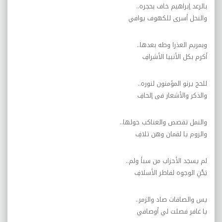
بالرعد إبراهيم خاف بحجره
..
والنحل أسرى للكهوف يوافي
وبمريم العذرا وطه بعدها
..
أكرم بكل الأنبيا الأشرافِ
للحج يرنو المؤمنون لنوره
..
والذكر والأشعار فى إلحافِ
والنمل تقصص والعناكب حولها
..
والروم يا لقمان وهن تلافِ
لم يسجد الأحزاب من سبأ ولم
..
يَحْنِ الوجوه لفاطر الأسلافِ
يس والصافات صاد والزمر
..
يا غافر فصلت لي أوصافي