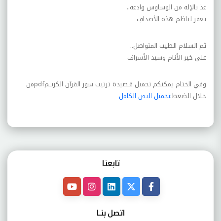
عذ بالإله من الوساوس وادعه
..
يغفر لناظم هذه الأصدافِ
ثم السلام الطيب المتواصل
..
على خير الأنام وسيد الأشراف
وفي الختام يمكنكم تحميل
قـصيدة ترتيب سور القرآن الكريــم
pdf
من
خلال الضغط
:تحميل النص الكامل
تابعنـا
اتصل بنــا