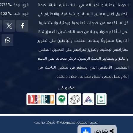
فرع: جدة
2772
الجودة البحثية والتميز العلمي. لذلك نلتزم التزامًا كاملاً
فرع: كندا
14408
بتطبيق أعلى معايير الأمانة، والشفافية، والاحترام في
كل ما نقدمه من خدمات تعليمية وبحثية واستشارية.
نحن لا نُقدّم حلولاً بديلة عن جهد الباحث، بل نقدم إرشادًا
أكاديميًا مسؤولًا يساعد الطلاب والباحثين على تطوير
مهاراتهم البحثية، وتعزيز قدراتهم على التحليل العلمي،
والالتزام بمعايير البحث الرصين. ترتكز خدماتنا على الدعم
التعليمي الأخلاقي الذي يسهم في تمكين الباحث من
إنتاج عمل علمي أصيل يعبّر عن فكره وجهده.
عضو فى
جميع الحقوق محفوظة © شركة دراسة
Share
شارك: