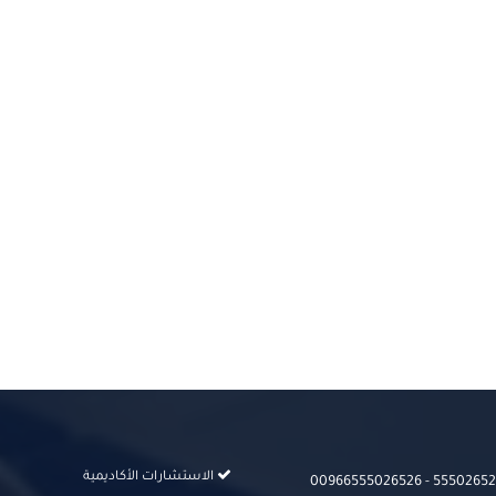
الاستشارات الأكاديمية
00966555026526‬‬ - 555026526