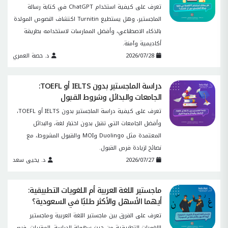
تعرف على كيفية استخدام ChatGPT في كتابة رسالة
الماجستير، وهل يستطيع Turnitin اكتشاف النصوص المولدة
بالذكاء الاصطناعي، وأفضل الممارسات لاستخدامه بطريقة
أكاديمية وآمنة.
2026/07/28
د. حصة العمري
دراسة الماجستير بدون IELTS أو TOEFL:
الجامعات والبدائل وشروط القبول
تعرف على كيفية دراسة الماجستير بدون IELTS أو TOEFL،
وأفضل الجامعات التي تقبل بدون اختبار لغة، والبدائل
المعتمدة مثل Duolingo وMOI والقبول المشروط، مع
نصائح لزيادة فرص القبول.
2026/07/27
د. يحيى سعد
ماجستير اللغة العربية أم اللغويات التطبيقية:
أيهما الأسهل والأكثر طلبًا في السعودية؟
تعرف على الفرق بين ماجستير اللغة العربية وماجستير
اللغويات التطبيقية من حيث سهولة الدراسة، المقررات، فرص