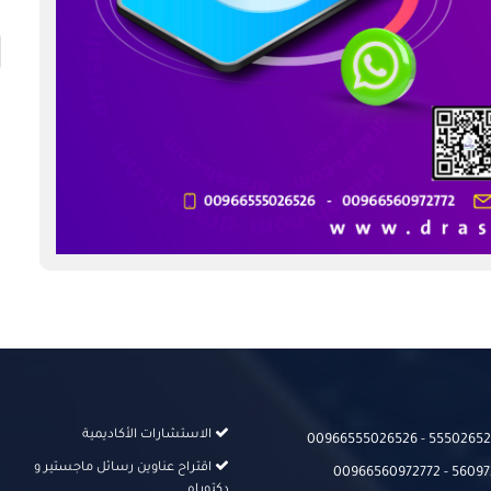
الاستشارات الأكاديمية
00966555026526‬‬ - 555026526
اقتراح عناوين رسائل ماجستير و
00966560972772 - 56097
دكتوراه