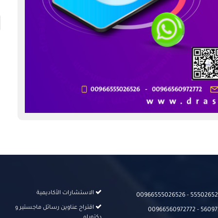
الاستشارات الأكاديمية
00966555026526‬‬ - 555026526
اقتراح عناوين رسائل ماجستير و
00966560972772 - 56097
دكتوراه