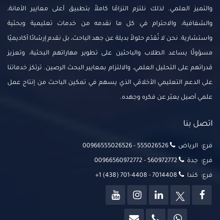
والتميز العلمي. لذلك نلتزم التزامًا كاملاً بتطبيق أعلى معايير الأمانة،
والشفافية، والاحترام في كل ما نقدمه من خدمات تعليمية وبحثية
واستشارية. نحن لا نُقدّم حلولاً بديلة عن جهد الباحث، بل نقدم إرشادًا أكاديميًا
مسؤولًا يساعد الطلاب والباحثين على تطوير مهاراتهم البحثية، وتعزيز
قدراتهم على التحليل العلمي، والالتزام بمعايير البحث الرصين. ترتكز خدماتنا
على الدعم التعليمي الأخلاقي الذي يسهم في تمكين الباحث من إنتاج عمل
علمي أصيل يعبّر عن فكره وجهده.
اتصل بنا
فرع: الرياض
00966555026526‬‬ - 555026526‬‬
فرع: جدة
00966560972772 - 560972772
فرع: كندا
+1 (438) 701-4408 - 7014408