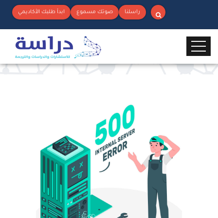
راسلنا
صوتك مسموع
ابدأ طلبك الأكاديمي