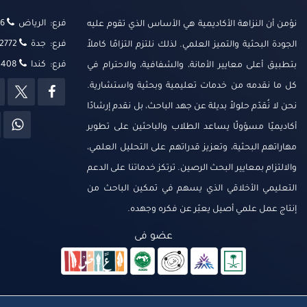
فرع: الرياض
‬‬
نؤمن أن النزاهة الأكاديمية هي الأساس الذي تقوم عليه
فرع: جدة
2772
الجودة البحثية والتميز العلمي. لذلك نلتزم التزامًا كاملاً
فرع: كندا
14408
بتطبيق أعلى معايير الأمانة، والشفافية، والاحترام في
كل ما نقدمه من خدمات تعليمية وبحثية واستشارية.
نحن لا نُقدّم حلولاً بديلة عن جهد الباحث، بل نقدم إرشادًا
أكاديميًا مسؤولًا يساعد الطلاب والباحثين على تطوير
مهاراتهم البحثية، وتعزيز قدراتهم على التحليل العلمي،
والالتزام بمعايير البحث الرصين. ترتكز خدماتنا على الدعم
التعليمي الأخلاقي الذي يسهم في تمكين الباحث من
إنتاج عمل علمي أصيل يعبّر عن فكره وجهده.
عضو فى