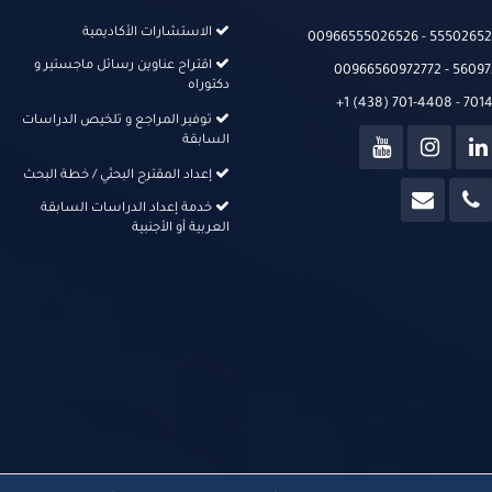
الاستشارات الأكاديمية
00966555026526‬‬ - 555026526
اقتراح عناوين رسائل ماجستير و
00966560972772 - 56097
دكتوراه
+1 (438) 701-4408 - 70
توفير المراجع و تلخيص الدراسات
السابقة
إعداد المقترح البحثي / خطة البحث
خدمة إعداد الدراسات السابقة
العربية أو الأجنبية