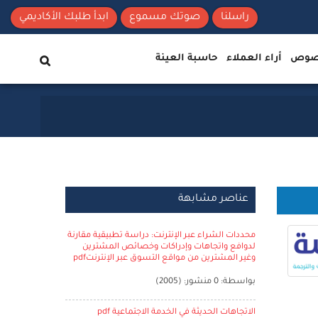
راسلنا
صوتك مسموع
ابدأ طلبك الأكاديمي
نصوص
أراء العملاء
حاسبة العينة
عناصر مشابهة
محددات الشراء عبر الإنترنت: دراسة تطبيقية مقارنة
لدوافع واتجاهات وإدراكات وخصائص المشترين
وغير المشترين من مواقع التسوق عبر الإنترنتpdf
بواسطة: 0 منشور: (2005)
الاتجاهات الحديثة في الخدمة الاجتماعية pdf