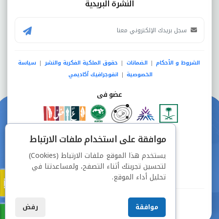
النشرة البريدية
الشروط و الأحكام
الضمانات
حقوق الملكية الفكرية والنشر
سياسة
|
|
|
الخصوصية
انفوجرافيك أكاديمي
|
عضو فى
دفع آمن من خلال
موافقة على استخدام ملفات الارتباط
يستخدم هذا الموقع ملفات الارتباط (Cookies)
لتحسين تجربتك أثناء التصفح، ولمساعدتنا في
تحليل أداء الموقع.
جميع الحقوق محفوظة © شركة دراسة
موافقة
رفض