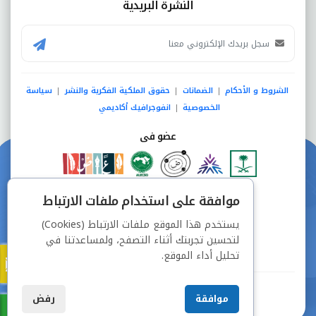
النشرة البريدية
الشروط و الأحكام
الضمانات
حقوق الملكية الفكرية والنشر
سياسة
|
|
|
الخصوصية
انفوجرافيك أكاديمي
|
عضو فى
دفع آمن من خلال
موافقة على استخدام ملفات الارتباط
يستخدم هذا الموقع ملفات الارتباط (Cookies)
لتحسين تجربتك أثناء التصفح، ولمساعدتنا في
تحليل أداء الموقع.
جميع الحقوق محفوظة © شركة دراسة
موافقة
رفض