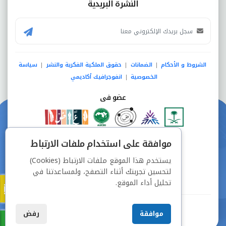
النشرة البريدية
الشروط و الأحكام
الضمانات
حقوق الملكية الفكرية والنشر
سياسة
|
|
|
الخصوصية
انفوجرافيك أكاديمي
|
عضو فى
دفع آمن من خلال
موافقة على استخدام ملفات الارتباط
يستخدم هذا الموقع ملفات الارتباط (Cookies)
لتحسين تجربتك أثناء التصفح، ولمساعدتنا في
تحليل أداء الموقع.
جميع الحقوق محفوظة © شركة دراسة
موافقة
رفض