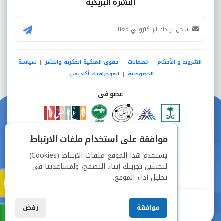
النشرة البريدية
الشروط و الأحكام
الضمانات
حقوق الملكية الفكرية والنشر
سياسة
|
|
|
الخصوصية
انفوجرافيك أكاديمي
|
عضو فى
دفع آمن من خلال
موافقة على استخدام ملفات الارتباط
يستخدم هذا الموقع ملفات الارتباط (Cookies)
لتحسين تجربتك أثناء التصفح، ولمساعدتنا في
تحليل أداء الموقع.
جميع الحقوق محفوظة © شركة دراسة
موافقة
رفض