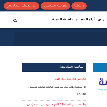
راسلنا
صوتك مسموع
ابدأ طلبك الأكاديمي
نصوص
أراء العملاء
حاسبة العينة
عناصر مشابهة
مقياس القابلية للتعاطف
بواسطة: عبدالله، شاهيناز محمد محمد منشور:
(2000)
بناء مقياس لاتجاهات المواطنين نحو السكن في