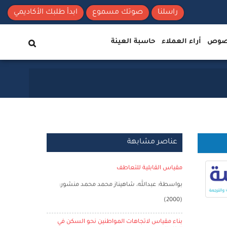
راسلنا
صوتك مسموع
ابدأ طلبك الأكاديمي
نصوص
أراء العملاء
حاسبة العينة
عناصر مشابهة
مقياس القابلية للتعاطف
بواسطة: عبدالله، شاهيناز محمد محمد منشور:
(2000)
بناء مقياس لاتجاهات المواطنين نحو السكن في