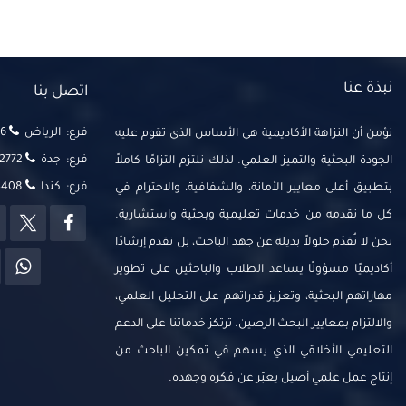
نبذة عنا
اتصل بنا
فرع: الرياض
‬‬
نؤمن أن النزاهة الأكاديمية هي الأساس الذي تقوم عليه
فرع: جدة
2772
الجودة البحثية والتميز العلمي. لذلك نلتزم التزامًا كاملاً
فرع: كندا
14408
بتطبيق أعلى معايير الأمانة، والشفافية، والاحترام في
كل ما نقدمه من خدمات تعليمية وبحثية واستشارية.
نحن لا نُقدّم حلولاً بديلة عن جهد الباحث، بل نقدم إرشادًا
أكاديميًا مسؤولًا يساعد الطلاب والباحثين على تطوير
مهاراتهم البحثية، وتعزيز قدراتهم على التحليل العلمي،
والالتزام بمعايير البحث الرصين. ترتكز خدماتنا على الدعم
التعليمي الأخلاقي الذي يسهم في تمكين الباحث من
إنتاج عمل علمي أصيل يعبّر عن فكره وجهده.