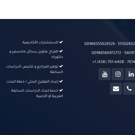
الاستشارات الأكاديمية
00966555026526‬‬ - 555026526
اقتراح عناوين رسائل ماجستير و
00966560972772 - 56097
دكتوراه
+1 (438) 701-4408 - 70
توفير المراجع و تلخيص الدراسات
السابقة
إعداد المقترح البحثي / خطة البحث
خدمة إعداد الدراسات السابقة
العربية أو الأجنبية