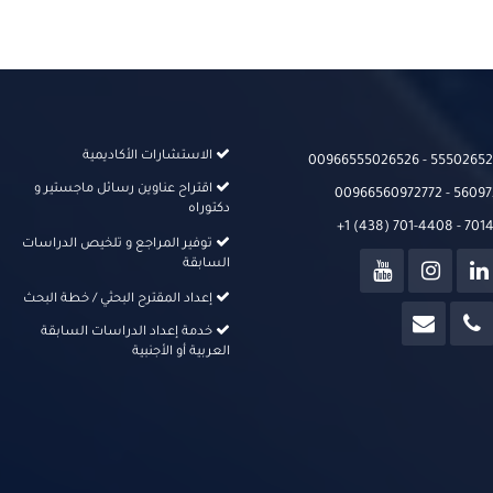
الاستشارات الأكاديمية
00966555026526‬‬ - 555026526
اقتراح عناوين رسائل ماجستير و
00966560972772 - 56097
دكتوراه
+1 (438) 701-4408 - 70
توفير المراجع و تلخيص الدراسات
السابقة
إعداد المقترح البحثي / خطة البحث
خدمة إعداد الدراسات السابقة
العربية أو الأجنبية