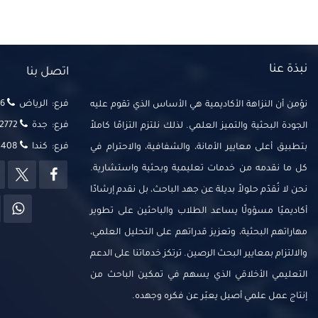
نبذة عنا
اتصل بنا
فرع: الرياض
‬‬
نؤمن أن النزاهة الأكاديمية هي الأساس الذي تقوم عليه
فرع: جدة
2772
الجودة البحثية والتميز العلمي. لذلك نلتزم التزامًا كاملاً
فرع: كندا
14408
بتطبيق أعلى معايير الأمانة، والشفافية، والاحترام في
كل ما نقدمه من خدمات تعليمية وبحثية واستشارية.
نحن لا نُقدّم حلولاً بديلة عن جهد الباحث، بل نقدم إرشادًا
أكاديميًا مسؤولًا يساعد الطلاب والباحثين على تطوير
مهاراتهم البحثية، وتعزيز قدراتهم على التحليل العلمي،
والالتزام بمعايير البحث الرصين. ترتكز خدماتنا على الدعم
التعليمي الأخلاقي الذي يسهم في تمكين الباحث من
إنتاج عمل علمي أصيل يعبّر عن فكره وجهده.