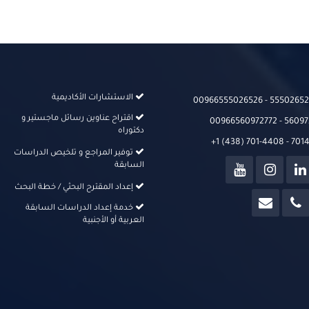
الاستشارات الأكاديمية
00966555026526‬‬ - 555026526
اقتراح عناوين رسائل ماجستير و
00966560972772 - 56097
دكتوراه
+1 (438) 701-4408 - 70
توفير المراجع و تلخيص الدراسات
السابقة
إعداد المقترح البحثي / خطة البحث
خدمة إعداد الدراسات السابقة
العربية أو الأجنبية