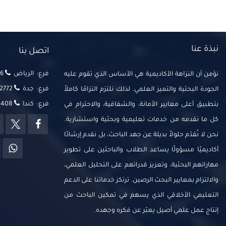
نبذة عنا
اتصل بنا
فرع: الرياض
‬‬
نؤمن أن النزاهة الأكاديمية هي الأساس الذي تقوم عليه
فرع: جدة
2772
الجودة البحثية والتميز العلمي. لذلك نلتزم التزامًا كاملاً
فرع: كندا
14408
بتطبيق أعلى معايير الأمانة، والشفافية، والاحترام في
كل ما نقدمه من خدمات تعليمية وبحثية واستشارية.
نحن لا نُقدّم حلولاً بديلة عن جهد الباحث، بل نقدم إرشادًا
أكاديميًا مسؤولًا يساعد الطلاب والباحثين على تطوير
مهاراتهم البحثية، وتعزيز قدراتهم على التحليل العلمي،
والالتزام بمعايير البحث الرصين. ترتكز خدماتنا على الدعم
التعليمي الأخلاقي الذي يسهم في تمكين الباحث من
إنتاج عمل علمي أصيل يعبّر عن فكره وجهده.