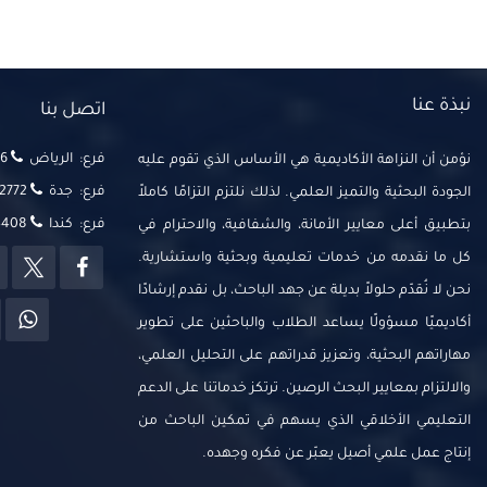
نبذة عنا
اتصل بنا
فرع: الرياض
‬‬
نؤمن أن النزاهة الأكاديمية هي الأساس الذي تقوم عليه
فرع: جدة
2772
الجودة البحثية والتميز العلمي. لذلك نلتزم التزامًا كاملاً
فرع: كندا
14408
بتطبيق أعلى معايير الأمانة، والشفافية، والاحترام في
كل ما نقدمه من خدمات تعليمية وبحثية واستشارية.
نحن لا نُقدّم حلولاً بديلة عن جهد الباحث، بل نقدم إرشادًا
أكاديميًا مسؤولًا يساعد الطلاب والباحثين على تطوير
مهاراتهم البحثية، وتعزيز قدراتهم على التحليل العلمي،
والالتزام بمعايير البحث الرصين. ترتكز خدماتنا على الدعم
التعليمي الأخلاقي الذي يسهم في تمكين الباحث من
إنتاج عمل علمي أصيل يعبّر عن فكره وجهده.