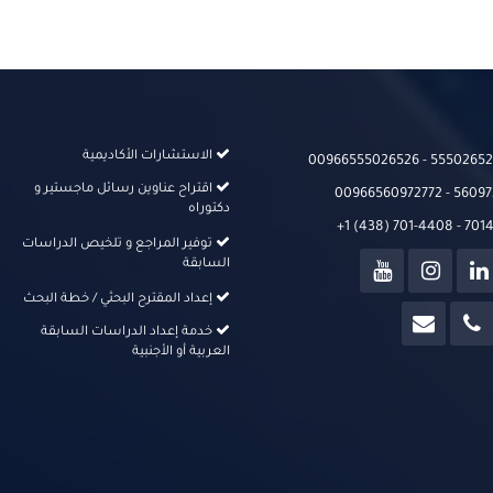
الاستشارات الأكاديمية
00966555026526‬‬ - 555026526
اقتراح عناوين رسائل ماجستير و
00966560972772 - 56097
دكتوراه
+1 (438) 701-4408 - 70
توفير المراجع و تلخيص الدراسات
السابقة
إعداد المقترح البحثي / خطة البحث
خدمة إعداد الدراسات السابقة
العربية أو الأجنبية